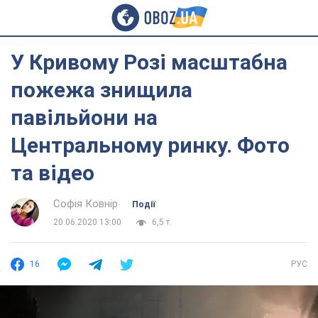
У Кривому Розі масштабна
пожежа знищила
павільйони на
Центральному ринку. Фото
та відео
Софія Ковнір
Події
20.06.2020 13:00
6,5 т.
16
РУС