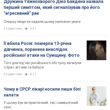
Дружина тяжкохворого Джо Байдена назвала
перший симптом, який сигналізував про його
"агресивний" рак
Спершу лікарі не надали цьому належної уваги
6 годин тому
9,3 т.
Її вбила Росія: померла 13-річна
дівчинка, поранена внаслідок
російської атаки на Сумщину. Фото
Того дня під час російського обстрілу загинули
її брат, вітчим та бабуся
6 годин тому
8,7 т.
Чому в СРСР лікарі носили лише білі
халати
У цьому був як практичний, так і символічний
сенс