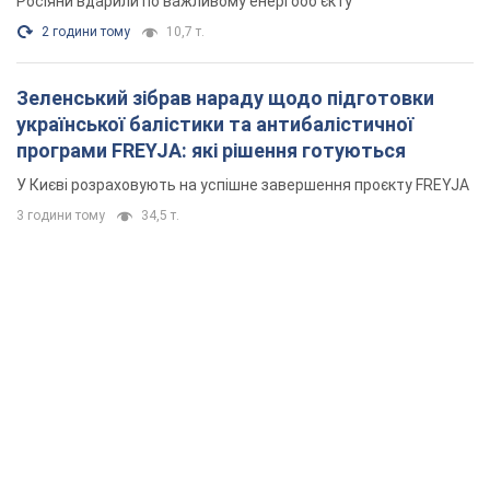
Росіяни вдарили по важливому енергооб'єкту
2 години тому
10,7 т.
Зеленський зібрав нараду щодо підготовки
української балістики та антибалістичної
програми FREYJA: які рішення готуються
У Києві розраховують на успішне завершення проєкту FREYJA
3 години тому
34,5 т.