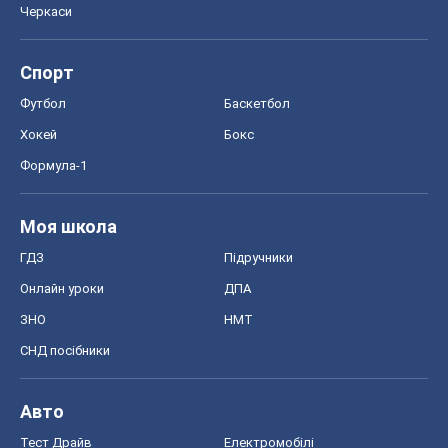
Черкаси
Спорт
Футбол
Баскетбол
Хокей
Бокс
Формула-1
Моя школа
ГДЗ
Підручники
Онлайн уроки
ДПА
ЗНО
НМТ
СНД посібники
Авто
Тест Драйв
Електромобілі