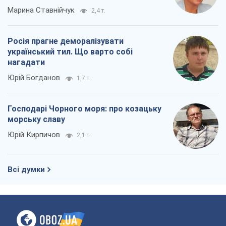
Марина Ставнійчук
2,4 т.
Росія прагне деморалізувати
український тил. Що варто собі
нагадати
Юрій Богданов
1,7 т.
Господарі Чорного моря: про козацьку
морську славу
Юрій Кирпичов
2,1 т.
Всі думки