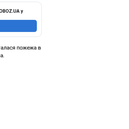
 OBOZ.UA у
сталася пожежа в
а.