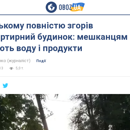
ькому повністю згорів
артирний будинок: мешканцям
ть воду і продукти
нко (журналіст)
Події
13
5,0 т.