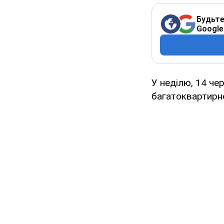
Будьте
Google
У неділю, 14 че
багатоквартирно