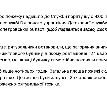
ро пожежу надійшло до Служби порятунку о 4:00. 
ресслужбі Головного управління Державної служби
ропетровській області
(щоб подивитися відео, доск
це, рятувальники встановили, що загоряння виник
житлового будинку, в якому розташовані 24 кварт
має, мешканці будинку самостійно покинули прим
більше чотирьох годин. Загальна площа пожежі ск
ратних. До гасіння були залучені 25 чоловік особ
ожежно-рятувальної техніки.