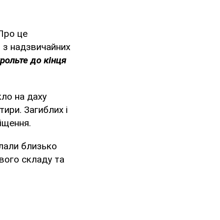
Про це
 з надзвичайних
рольте до кінця
ло на даху
ири. Загиблих і
іщення.
лали близько
ового складу та