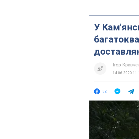
У Кам'янс
багатокв
доставляю
Ігор Кравче
14.06.2020 11:
32