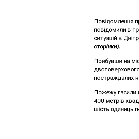
Повідомлення п
повідомили в п
ситуацій в Дніп
сторінки).
Прибувши на міс
двоповерхового 
постраждалих не
Пожежу гасили 
400 метрів квад
шість одиниць п