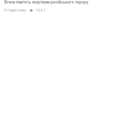
Вічна пам'ять жертвам російського терору
8 годин тому
18,8 т.