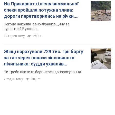
На Прикарпатті після аномальної
спеки пройшла потужна злива:
дороги перетворились на річки.
Відео
Негода накрила Івано-Франківщину та
курортний Буковель
12 годин тому
25,3 т.
Жінці нарахували 729 тис. грн боргу
за газ через покази зіпсованого
лічильника: суддя ухвалив
неочікуване рішення
Чи треба платити борг через донарахування
7 годин тому
30,9 т.