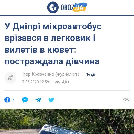
У Дніпрі мікроавтобус
врізався в легковик і
вилетів в кювет:
постраждала дівчина
Ігор Кравченко (журналіст)
Події
7.06.2020 12:59
4,8 т.
7
РУС