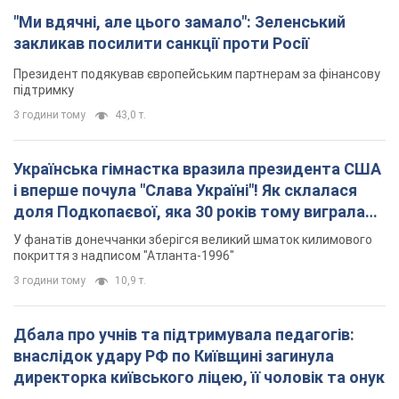
"Ми вдячні, але цього замало": Зеленський
закликав посилити санкції проти Росії
Президент подякував європейським партнерам за фінансову
підтримку
3 години тому
43,0 т.
Українська гімнастка вразила президента США
і вперше почула "Слава Україні"! Як склалася
доля Подкопаєвої, яка 30 років тому виграла
"золото" Олімпіади
У фанатів донеччанки зберігся великий шматок килимового
покриття з надписом "Атланта-1996"
3 години тому
10,9 т.
Дбала про учнів та підтримувала педагогів:
внаслідок удару РФ по Київщині загинула
директорка київського ліцею, її чоловік та онук