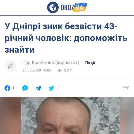
У Дніпрі зник безвісти 43-
річний чоловік: допоможіть
знайти
Ігор Кравченко (журналіст)
Події
28.06.2020 16:03
5,3 т.
1
РУС