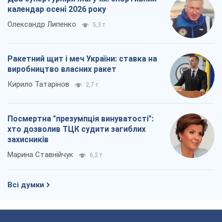
календар осені 2026 року
Олександр Липенко
5,3 т.
Ракетний щит і меч України: ставка на
виробництво власних ракет
Кирило Татарінов
2,7 т.
Посмертна "презумпція винуватості":
хто дозволив ТЦК судити загиблих
захисників
Марина Ставнійчук
6,2 т.
Всі думки