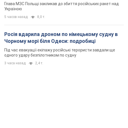
Глава МЗС Польщі закликав до збиття російських ракет над
Україною
5 часов назад
8,0 т.
Росія вдарила дроном по німецькому судну в
Чорному морі біля Одеси: подробиці
Під час евакуації екіпажу російські терористи завдали ще
одного удару безпілотником по судну
3 часа назад
2,4 т.