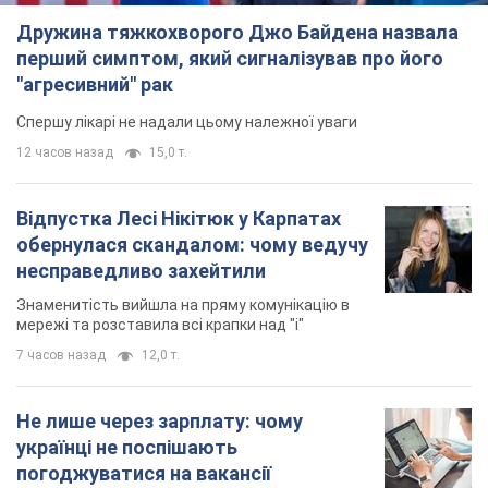
Дружина тяжкохворого Джо Байдена назвала
перший симптом, який сигналізував про його
"агресивний" рак
Спершу лікарі не надали цьому належної уваги
12 часов назад
15,0 т.
Відпустка Лесі Нікітюк у Карпатах
обернулася скандалом: чому ведучу
несправедливо захейтили
Знаменитість вийшла на пряму комунікацію в
мережі та розставила всі крапки над "і"
7 часов назад
12,0 т.
Не лише через зарплату: чому
українці не поспішають
погоджуватися на вакансії