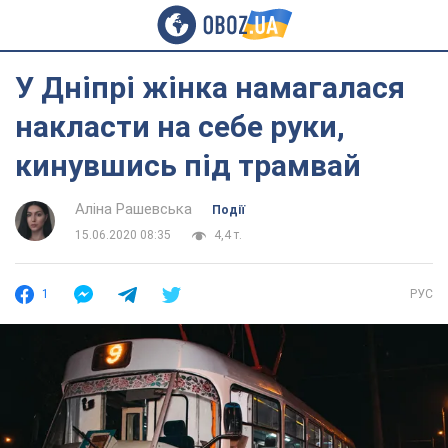
У Дніпрі жінка намагалася
накласти на себе руки,
кинувшись під трамвай
Аліна Рашевська
Події
15.06.2020 08:35
4,4 т.
1
РУС