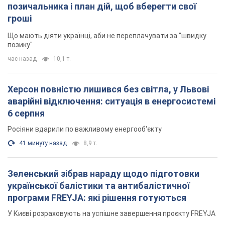
позичальника і план дій, щоб вберегти свої
гроші
Що мають діяти українці, аби не переплачувати за "швидку
позику"
час назад
10,1 т.
Херсон повністю лишився без світла, у Львові
аварійні відключення: ситуація в енергосистемі
6 серпня
Росіяни вдарили по важливому енергооб'єкту
41 минуту назад
8,9 т.
Зеленський зібрав нараду щодо підготовки
української балістики та антибалістичної
програми FREYJA: які рішення готуються
У Києві розраховують на успішне завершення проєкту FREYJA