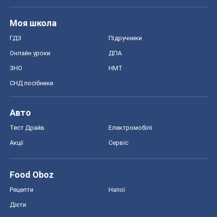
Моя школа
ГДЗ
Підручники
Онлайн уроки
ДПА
ЗНО
НМТ
СНД посібники
Авто
Тест Драйв
Електромобілі
Акції
Сервіс
Food Oboz
Рецепти
Напої
Дієти