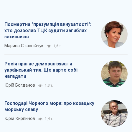
Посмертна "презумпція винуватості":
хто дозволив ТЦК судити загиблих
захисників
Марина Ставнійчук
1,6 т.
Росія прагне деморалізувати
український тил. Що варто собі
нагадати
Юрій Богданов
1,3 т.
Господарі Чорного моря: про козацьку
морську славу
Юрій Кирпичов
1,4 т.