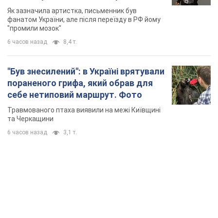
не знав, а тепер хоче геноциду
Як зазначила артистка, письменник був
українців
фанатом України, але після переїзду в РФ йому
"промили мозок"
6 часов назад
8,4 т.
"Був знесилений": в Україні врятували
пораненого грифа, який обрав для
себе нетиповий маршрут. Фото
Травмованого птаха виявили на межі Київщині
та Черкащини
6 часов назад
3,1 т.