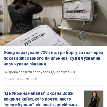
Жінці нарахували 729 тис. грн боргу за газ через
покази зіпсованого лічильника: суддя ухвалив
неочікуване рішення
Чи треба платити борг через донарахування
7 часов назад
12,0 т.
"Це Україна напала!" Оксана Вояж
викрила київського поета, якого
"зазомбували": він навіть російської