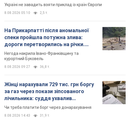
Жінці нарахували 729 тис. грн боргу
за газ через покази зіпсованого
лічильника: суддя ухвалив
неочікуване рішення
Чи треба платити борг через донарахування
8.08.2026 14:43
31,9 т.