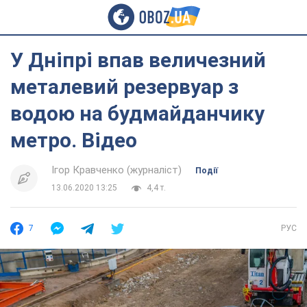
У Дніпрі впав величезний
металевий резервуар з
водою на будмайданчику
метро. Відео
Ігор Кравченко (журналіст)
Події
13.06.2020 13:25
4,4 т.
7
РУС