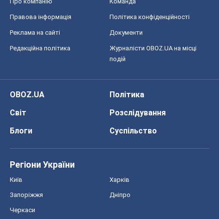
Блоги
Суспільство
Регіони України
Київ
Харків
Запоріжжя
Дніпро
Черкаси
Спорт
Футбол
Баскетбол
Хокей
Бокс
Формула-1
Моя школа
ГДЗ
Підручники
Онлайн уроки
ДПА