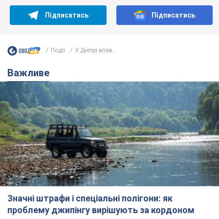
Значні штрафи і спеціальні полігони: як
проблему джипінгу вирішують за кордоном
Україні не завадить взяти приклад із країн Європи
8.08.2026 05:10
2,5 т.
На Прикарпатті після аномальної
спеки пройшла потужна злива:
дороги перетворились на річки.
Відео
Негода накрила Івано-Франківщину та
курортний Буковель
8.08.2026 09:27
36,8 т.