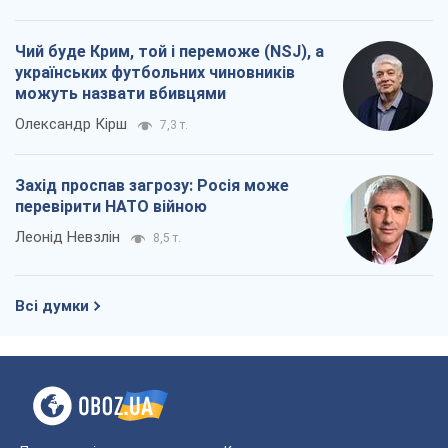
Всі думки
Про компанію
Команда
Правова інформація
Політика конфіденційності
Реклама на сайті
Документи
Редакційна політика
Журналісти OBOZ.UA на місці
подій
OBOZ.UA
Політика
Світ
Розслідування