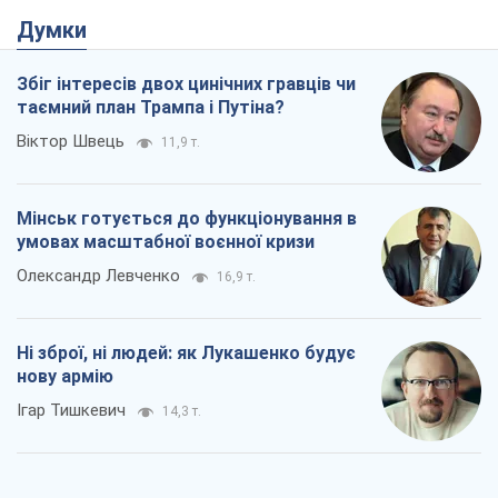
Ні зброї, ні людей: як Лукашенко будує
нову армію
Ігар Тишкевич
14,3 т.
Коли закінчиться війна?