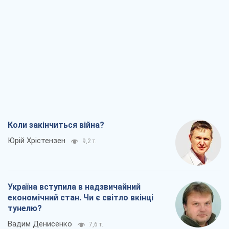
Юрій Хрістензен
9,2 т.
Україна вступила в надзвичайний
економічний стан. Чи є світло вкінці
тунелю?
Вадим Денисенко
7,6 т.
Чий буде Крим, той і переможе (NSJ), а
українських футбольних чиновників
можуть назвати вбивцями
Олександр Кірш
7,3 т.
Захід проспав загрозу: Росія може
перевірити НАТО війною
Леонід Невзлін
8,5 т.