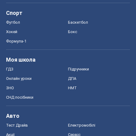
ЗНО
НМТ
СНД посібники
Авто
Тест Драйв
Електромобілі
Акції
Сервіс
Food Oboz
Рецепти
Напої
Дієти
Економіка
Ринки та компанії
Макроекономіка