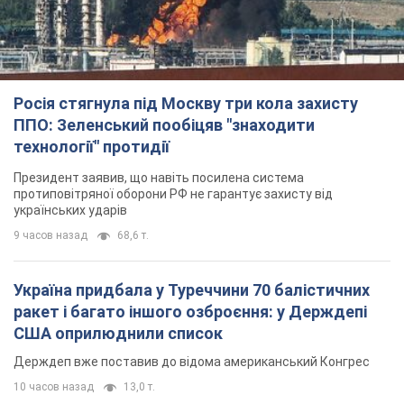
9 часов назад
68,6 т.
Україна придбала у Туреччини 70 балістичних
ракет і багато іншого озброєння: у Держдепі
США оприлюднили список
Держдеп вже поставив до відома американський Конгрес
10 часов назад
13,0 т.
"Нас почули на одне вухо": у містах України 24-й
день поспіль тривають мітинги на підтримку
Федорова. Фото і відео
Антиурядові виступи з вимогою повернути Федорова досі
тривають
10 часов назад
5,2 т.