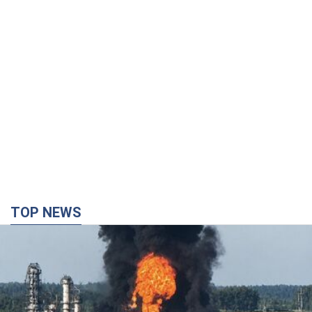
TOP NEWS
Росія стягнула під Москву три кола захисту
ППО: Зеленський пообіцяв "знаходити
технології" протидії
Президент заявив, що навіть посилена система
протиповітряної оборони РФ не гарантує захисту від
українських ударів