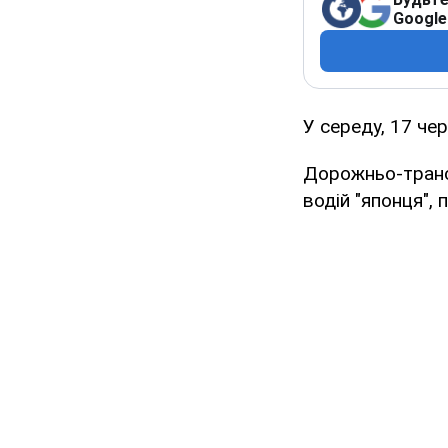
Google
У середу, 17 чер
Дорожньо-транс
водій "японця",