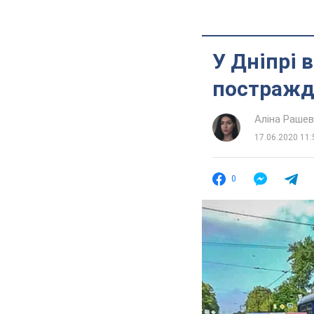
У Дніпрі 
постражда
Аліна Раше
17.06.2020 11:
0