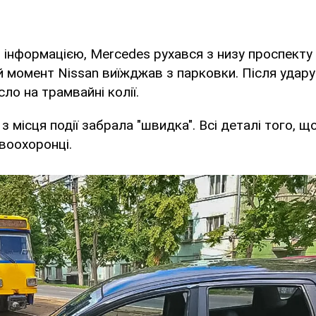
інформацією, Mercedes рухався з низу проспекту 
й момент Nissan виїжджав з парковки. Після удар
ло на трамвайні колії.
 місця події забрала "швидка". Всі деталі того, щ
воохоронці.