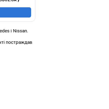
des і Nissan.
нті постраждав