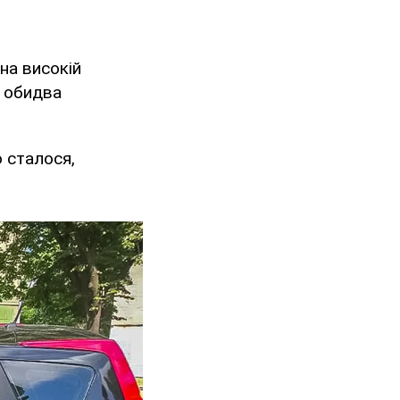
на високій
у обидва
о сталося,