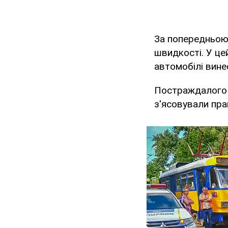
За попередньою 
швидкості. У це
автомобілі винес
Постраждалого з
з'ясовували пра