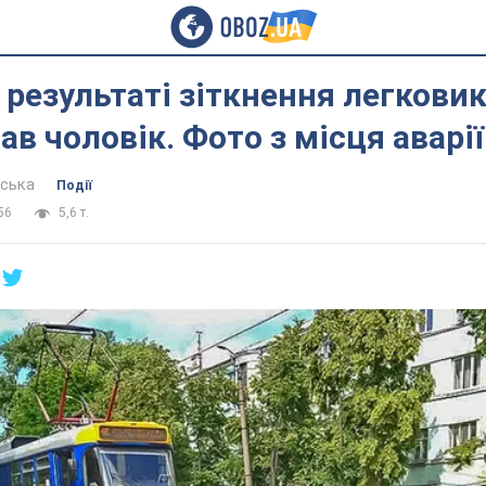
в результаті зіткнення легковик
в чоловік. Фото з місця аварії
вська
Події
56
5,6 т.