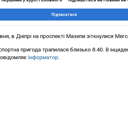
Підписатися
вня, в Дніпрі на проспекті Мазепи зіткнулися Merce
портна пригода трапилася близько 8:40. В інциде
 повідомляє
Інформатор
.