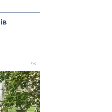
ів
РУС