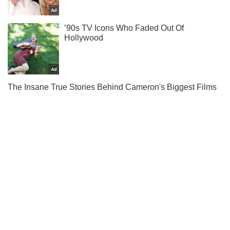
Ми в Telegram! Підписуйся! Читай тільки найкраще!
Підписатись
Підписатись
Події
У Дніпрі в...
Важливе