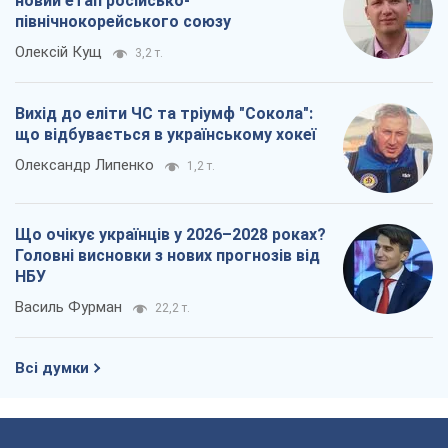
Василь Фурман
22,2 т.
Всі думки
Про компанію
Команда
Правова інформація
Політика конфіденційності
Реклама на сайті
Документи
Редакційна політика
Журналісти OBOZ.UA на місці
подій
OBOZ.UA
Політика