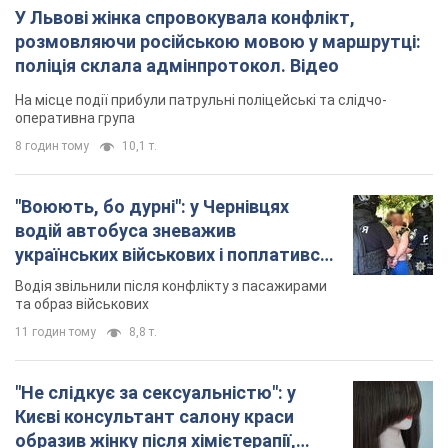
Водія звільнили після конфлікту з пасажирами
та образ військових
11 годин тому
8,8 т.
"Не слідкує за сексуальністю": у
Києві консультант салону краси
образив жінку після хімієтерапії,
розгорівся скандал. Фото
Працівник салону почав надавати оцінку
зовнішності жінки, сказавши, що вона носить
"чоловічу стрижку"
4 години тому
14,7 т.