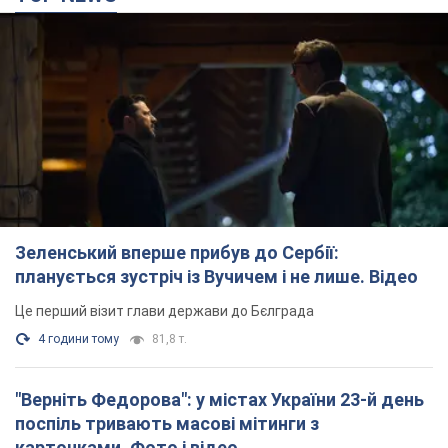
Це перший візит глави держави до Бєлграда
4 години тому
81,8 т.
"Верніть Федорова": у містах України 23-й день
поспіль тривають масові мітинги з
картонками. Фото і відео
Учасники акцій продовжують серію щоденних протестів
4 години тому
2,3 т.
Сенат США схвалив законопроєкт Грема про
санкції проти Росії: що далі
Документ передбачає нові економічні обмеження
4 години тому
4,8 т.