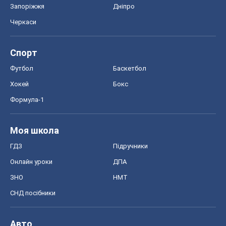
ГДЗ
Підручники
Онлайн уроки
ДПА
ЗНО
НМТ
СНД посібники
Авто
Тест Драйв
Електромобілі
Акції
Сервіс
Food Oboz
Рецепти
Напої
Дієти
Економіка
Ринки та компанії
Макроекономіка