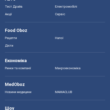
MedOboz
Новини медицини
MAMACLUB
Шоу
Афіша
Плітки
Краса
Мода
Жіночий журнал