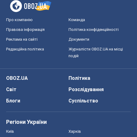
Світ
Розслідування
Блоги
Суспільство
Регіони України
Київ
Харків
Запоріжжя
Дніпро
Черкаси
Спорт
Футбол
Баскетбол
Хокей
Бокс
Формула-1
Моя школа