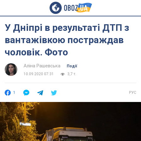
У Дніпрі в результаті ДТП з
вантажівкою постраждав
чоловік. Фото
Аліна Рашевська
Події
10.09.2020 07:31
3,7 т.
1
РУС