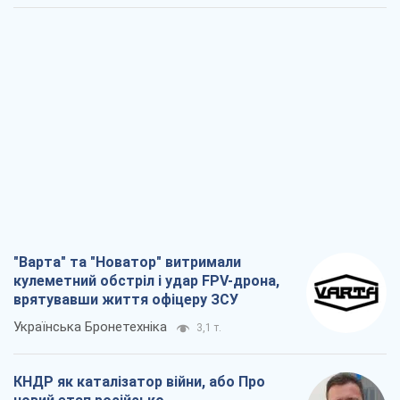
"Варта" та "Новатор" витримали
кулеметний обстріл і удар FPV-дрона,
врятувавши життя офіцеру ЗСУ
Українська Бронетехніка
3,1 т.
КНДР як каталізатор війни, або Про
новий етап російсько-
північнокорейського союзу
Олексій Кущ
3,2 т.
Вихід до еліти ЧС та тріумф "Сокола":
що відбувається в українському хокеї
Олександр Липенко
1,2 т.
Що очікує українців у 2026–2028 роках?
Головні висновки з нових прогнозів від
НБУ