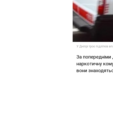
За попередніми д
наркотичну кому.
вони знаходяться