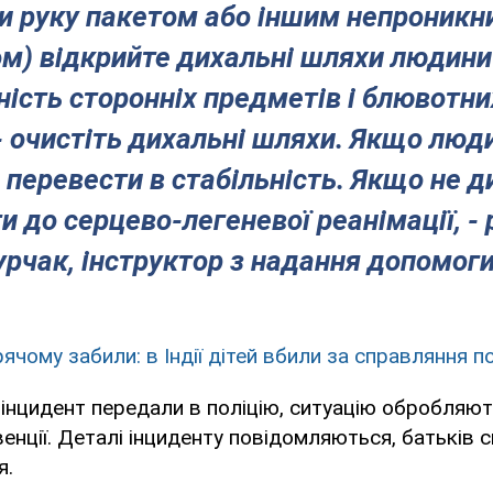
и руку пакетом або іншим непроникн
м) відкрийте дихальні шляхи людини 
вність сторонніх предметів і блювотни
 - очистіть дихальні шляхи. Якщо люди
 перевести в стабільність. Якщо не д
и до серцево-легеневої реанімації, - 
урчак, інструктор з надання допомоги
ячому забили: в Індії дітей вбили за справляння п
інцидент передали в поліцію, ситуацію обробляют
енції. Деталі інциденту повідомляються, батьків 
я.