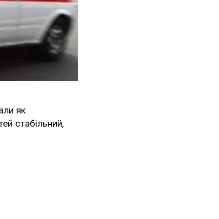
али як
тей стабільний,