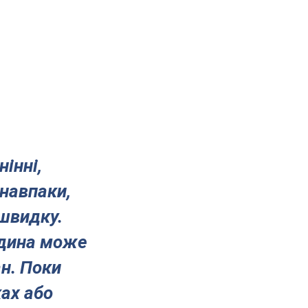
інні,
 навпаки,
 швидку.
юдина може
ан. Поки
ках або