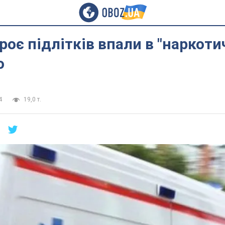
троє підлітків впали в "наркоти
о
4
19,0 т.