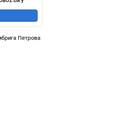
 OBOZ.UA у
омбрига Петрова