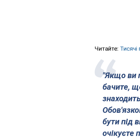
Читайте:
Тисячі
"Якщо ви 
бачите, щ
знаходить
Обов'язко
бути під 
очікуєте 