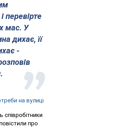
им
і перевірте
х мас. У
на дихає, її
ихає -
розповів
.
отреби на вулиці
ь співробітники
сповістили про