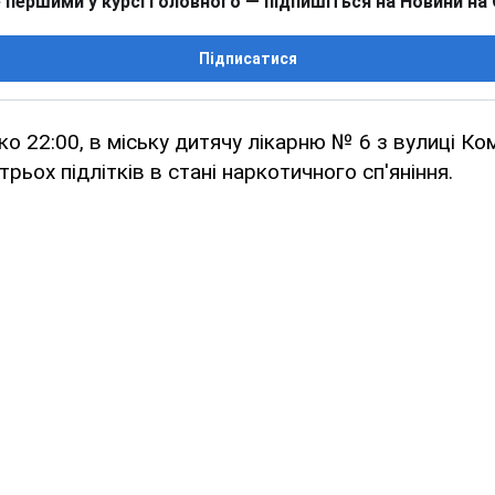
 першими у курсі головного — підпишіться на Новини на
Підписатися
ко 22:00, в міську дитячу лікарню № 6 з вулиці К
трьох підлітків в стані наркотичного сп'яніння.