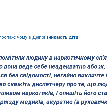
 пропаж: чому в Дніпрі
зникають діти
помітили людину в наркотичному сп'ян
о вона веде себе неадекватно або ж,
ся без свідомості, негайно викличте
во скажіть диспетчеру про те, що л
впливом наркотиків, і опишіть його ст
приїзду медиків, акуратно (в рукавич