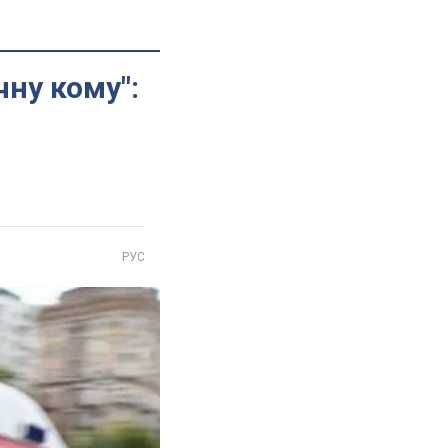
чну кому":
РУС