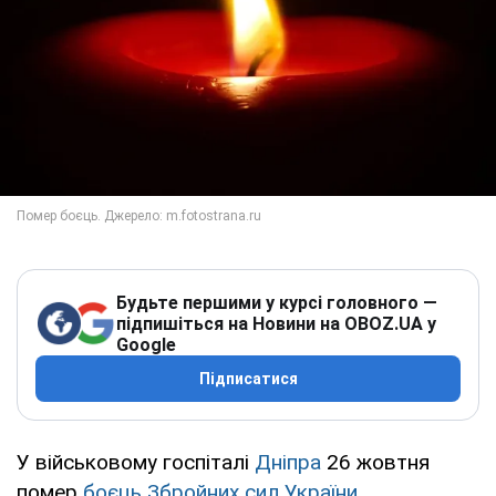
Будьте першими у курсі головного —
підпишіться на Новини на OBOZ.UA у
Google
Підписатися
У військовому госпіталі
Дніпра
26 жовтня
помер
боєць
Збройних сил України
.