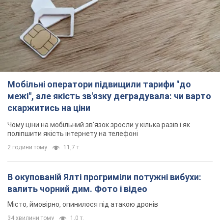
Мобільні оператори підвищили тарифи "до
межі", але якість зв'язку деградувала: чи варто
скаржитись на ціни
Чому ціни на мобільний зв'язок зросли у кілька разів і як
поліпшити якість інтернету на телефоні
2 години тому
11,7 т.
В окупованій Ялті прогриміли потужні вибухи:
валить чорний дим. Фото і відео
Місто, ймовірно, опинилося під атакою дронів
34 хвилини тому
1,0 т.