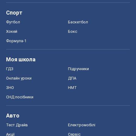
Спорт
Футбол
Баскетбол
Хокей
Бокс
Формула-1
Моя школа
ГДЗ
Підручники
Онлайн уроки
ДПА
ЗНО
НМТ
СНД посібники
Авто
Тест Драйв
Електромобілі
Акції
Сервіс