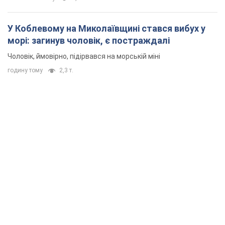
У Коблевому на Миколаївщині стався вибух у
морі: загинув чоловік, є постраждалі
Чоловік, ймовірно, підірвався на морській міні
годину тому
2,3 т.