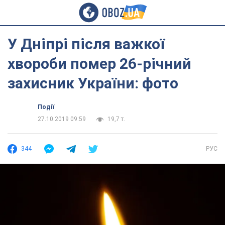
У Дніпрі після важкої
хвороби помер 26-річний
захисник України: фото
Події
27.10.2019 09:59
19,7 т.
344
РУС