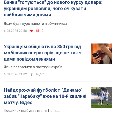
Банки "готуються" до нового курсу долара:
українцям розповіли, чого очікувати
найближчими днями
Яким буде курс валюти в обмінниках
6.08.2026 22:58
151,9 т.
Українцям обіцяють по 850 грн від
мобільних операторів: що не так з
цими повідомленнями
Як не потрапити в пастку шахраїв
6.08.2026 21:02
16,6 т.
Найдорожчий футболіст "Динамо"
забив "Карабаху" вже на 10-й хвилині
матчу. Відео
Поєдинок відбувається в Польщі