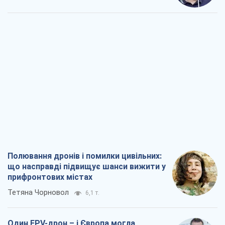
Полювання дронів і помилки цивільних:
що насправді підвищує шанси вижити у
прифронтових містах
Тетяна Чорновол
6,1 т.
Один FPV-дрон – і Європа могла