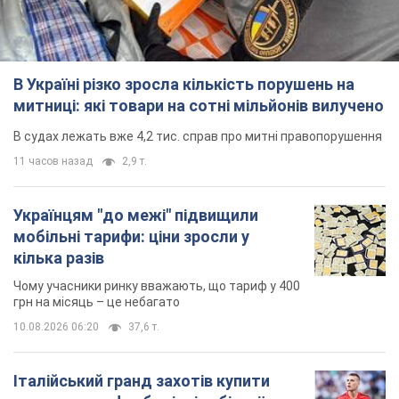
В Україні різко зросла кількість порушень на
митниці: які товари на сотні мільйонів вилучено
В судах лежать вже 4,2 тис. справ про митні правопорушення
11 часов назад
2,9 т.
Українцям "до межі" підвищили
мобільні тарифи: ціни зросли у
кілька разів
Чому учасники ринку вважають, що тариф у 400
грн на місяць – це небагато
10.08.2026 06:20
37,6 т.
Італійський гранд захотів купити