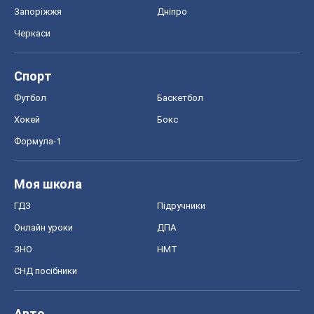
Запоріжжя
Дніпро
Черкаси
Спорт
Футбол
Баскетбол
Хокей
Бокс
Формула-1
Моя школа
ГДЗ
Підручники
Онлайн уроки
ДПА
ЗНО
НМТ
СНД посібники
Авто