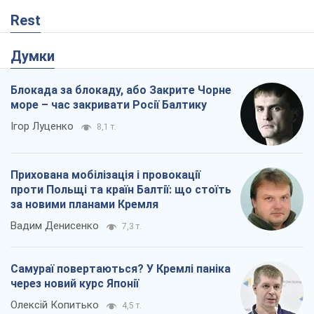
Rest
Думки
Блокада за блокаду, або Закрите Чорне
море – час закривати Росії Балтику
Ігор Луценко
8,1 т.
Прихована мобілізація і провокації
проти Польщі та країн Балтії: що стоїть
за новими планами Кремля
Вадим Денисенко
7,3 т.
Самураї повертаються? У Кремлі паніка
через новий курс Японії
Олексій Копитько
4,5 т.