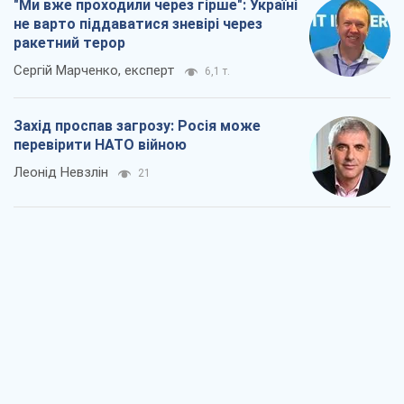
"Варта" та "Новатор" витримали
кулеметний обстріл і удар FPV-дрона,
врятувавши життя офіцеру ЗСУ
Українська Бронетехніка
993