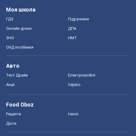
Авто
Тест Драйв
Електромобілі
Акції
Сервіс
Food Oboz
Рецепти
Напої
Дієти
Економіка
Ринки та компанії
Макроекономіка
MedOboz
Новини медицини
MAMACLUB