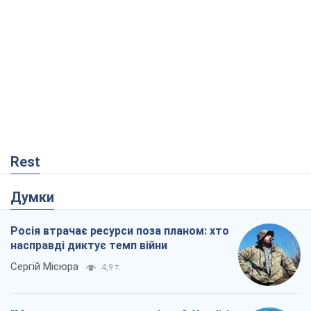
Rest
Думки
Росія втрачає ресурси поза планом: хто
насправді диктує темп війни
Сергій Місюра
4,9 т.
"Ми вже проходили через гірше": Україні
не варто піддаватися зневірі через
ракетний терор
Сергій Марченко, експерт
6,1 т.
Захід проспав загрозу: Росія може
перевірити НАТО війною
Леонід Невзлін
21