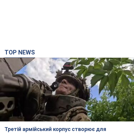
Третій армійський корпус створює для
російських окупантів на Лиманському напрямку
критичний дискомфорт: як це вдалося
Це зараз переростає у кризу для всього угруповання
2 часа назад
24,4 т.
"Працюємо, щоб отримати пакети з ракетами
для ППО": Зеленський заслухав доповідь