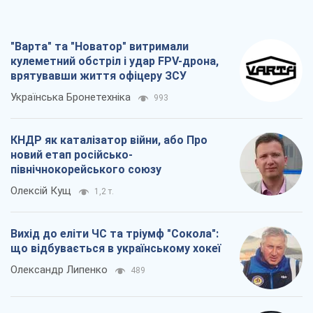
КНДР як каталізатор війни, або Про
новий етап російсько-
північнокорейського союзу
Олексій Кущ
1,2 т.
Вихід до еліти ЧС та тріумф "Сокола":
що відбувається в українському хокеї
Олександр Липенко
489
Що очікує українців у 2026–2028 роках?
Головні висновки з нових прогнозів від
НБУ
Василь Фурман
10,8 т.
Всі думки