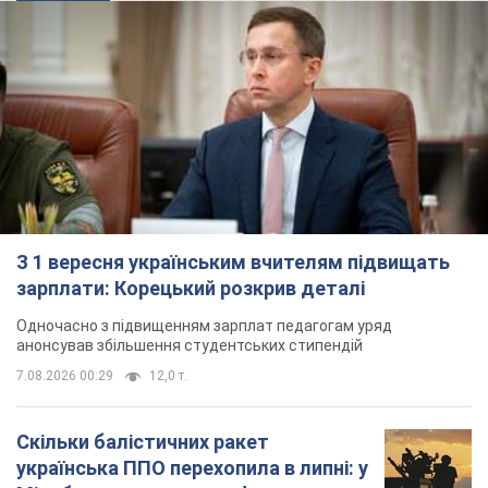
З 1 вересня українським вчителям підвищать
зарплати: Корецький розкрив деталі
Одночасно з підвищенням зарплат педагогам уряд
анонсував збільшення студентських стипендій
7.08.2026 00:29
12,0 т.
Скільки балістичних ракет
українська ППО перехопила в липні: у
Міноборони назвали цифру
Українська ППО працювала в умовах дефіциту
ракет-перехоплювачів
3 часа назад
6,2 т.
Ауріка Ротару через суд змінила
свою пенсію, на яку раніше
жалілася: скільки отримувала