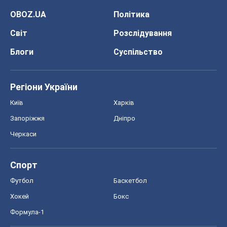
Київ
Харків
Запоріжжя
Дніпро
Черкаси
Спорт
Футбол
Баскетбол
Хокей
Бокс
Формула-1
Моя школа
ГДЗ
Підручники
Онлайн уроки
ДПА
ЗНО
НМТ
СНД посібники