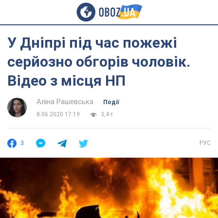
У Дніпрі під час пожежі
серйозно обгорів чоловік.
Відео з місця НП
Аліна Рашевська
Події
8.06.2020 17:19
3,4 т.
3
РУС