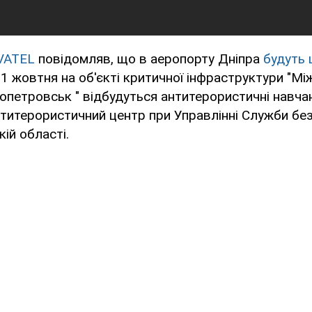
VATEL
повідомляв, що в аеропорту Дніпра
будуть 
31 жовтня на об'єкті критичної інфраструктури "М
опетровськ " відбудуться антитерористичні навча
итерористичний центр при Управлінні Служби без
ій області.