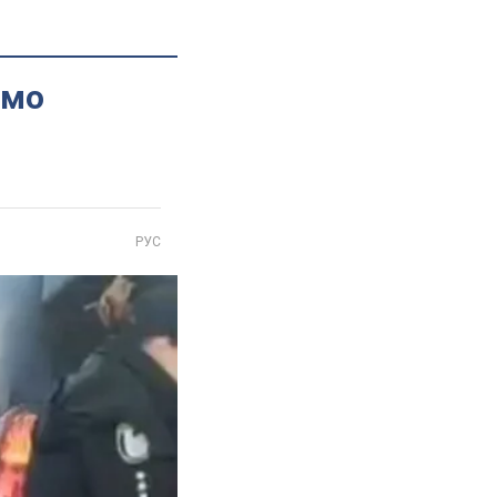
омо
РУС