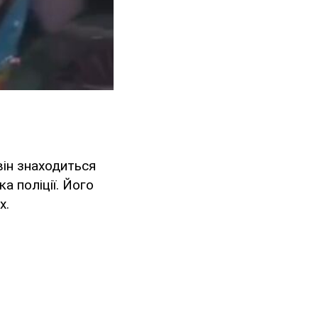
він знаходиться
а поліції. Його
х.