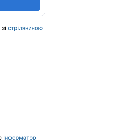
і
зі
стріляниною
яє
Інформатор