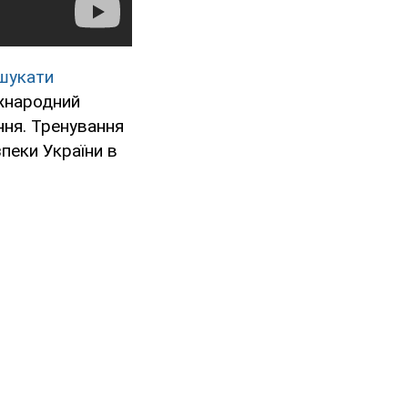
шукати
іжнародний
ння. Тренування
пеки України в