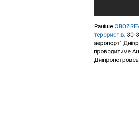
Раніше
OBOZRE
терористів
. 30-
аеропорт" Дніпр
проводитиме Ант
Дніпропетровськ