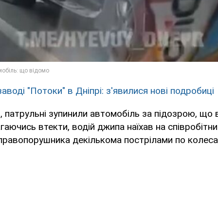
аводі "Потоки" в Дніпрі: з'явилися нові подробиці
, патрульні зупинили автомобіль за підозрою, що 
аючись втекти, водій джипа наїхав на співробітник
правопорушника декількома пострілами по колеса