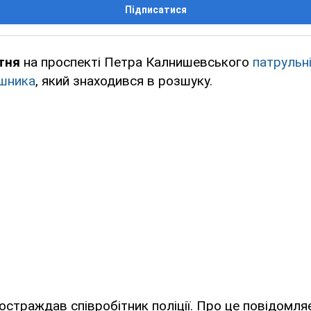
Підписатися
тня
на проспекті Петра Калнишевського
патрульн
шника
, який знаходився в розшуку.
 постраждав співробітник поліції. Про це повідомл