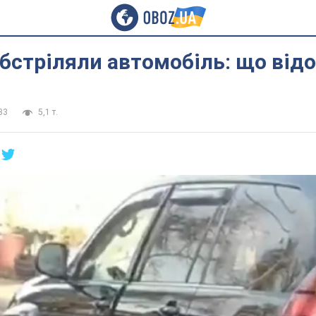
обстріляли автомобіль: що від
33
5,1 т.