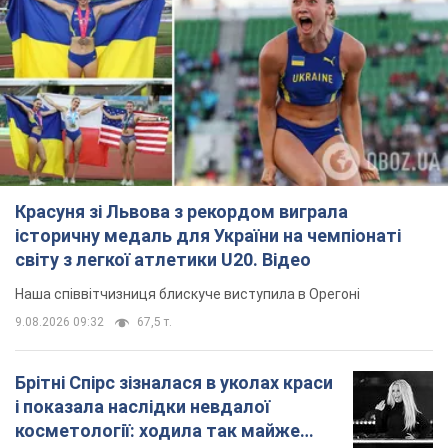
Красуня зі Львова з рекордом виграла
історичну медаль для України на чемпіонаті
світу з легкої атлетики U20. Відео
Наша співвітчизниця блискуче виступила в Орегоні
9.08.2026 09:32
67,5 т.
Брітні Спірс зізналася в уколах краси
і показала наслідки невдалої
косметології: ходила так майже