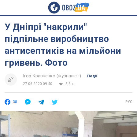
У Дніпрі "накрили"
підпільне виробництво
антисептиків на мільйони
гривень. Фото
Ігор Кравченко (журналіст)
Події
27.06.2020 09:40
5,3 т.
38
РУС