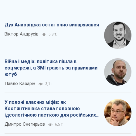
Дух Анкоріджа остаточно випарувався
Віктор Андрусів
5,8 т.
Війна і медіа: політика пішла в
соцмережі, а ЗМІ грають за правилами
ютуб
Павло Казарін
3,1 т.
У полоні власних міфів: як
Костянтинівка стала головною
ідеологічною пасткою для російських
окупантів
Дмитро Снєгирьов
6,5 т.