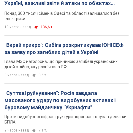
Україні, важливі звіти й атаки по об'єктах
ворога. Відео
Понад 300 тисяч сімей в Одесі та області залишалися без
електрики
10 часов назад
136,6 т.
"Вкрай прикро": Сибіга розкритикував ЮНІСЕФ
за заяву про загиблих дітей в Україні
Глава МЗС наголосив, що причиною загибелі українських
дітей є війна, яку розв'язала РФ
8 часов назад
8,6 т.
"Суттєві руйнування": Росія завдала
масованого удару по видобувних активах і
буровому майданчику "Укрнафти"
Проти видобувної інфраструктури ворог застосував десятки
БПЛА
9 часов назад
7,1 т.