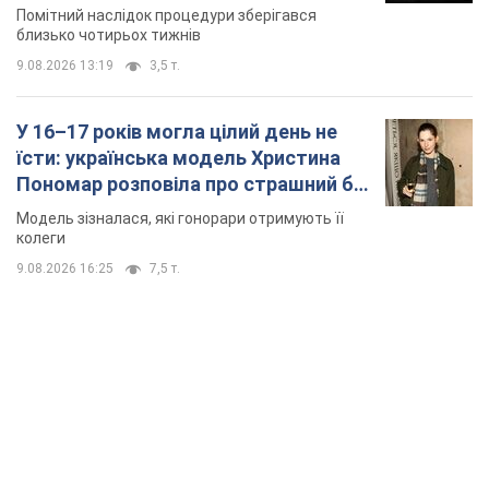
місяць
Помітний наслідок процедури зберігався
близько чотирьох тижнів
9.08.2026 13:19
3,5 т.
У 16–17 років могла цілий день не
їсти: українська модель Христина
Пономар розповіла про страшний бік
модельної кар’єри
Модель зізналася, які гонорари отримують її
колеги
9.08.2026 16:25
7,5 т.