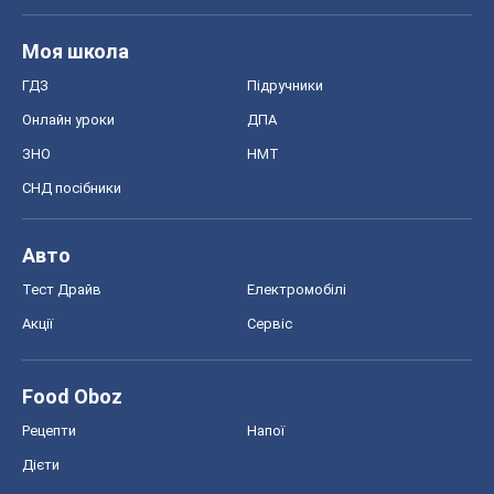
Моя школа
ГДЗ
Підручники
Онлайн уроки
ДПА
ЗНО
НМТ
СНД посібники
Авто
Тест Драйв
Електромобілі
Акції
Сервіс
Food Oboz
Рецепти
Напої
Дієти