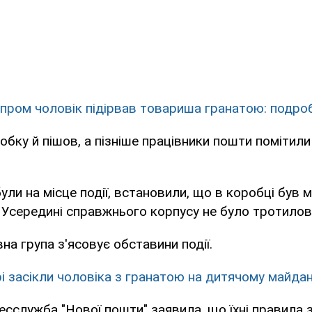
іпром чоловік підірвав товариша гранатою: подро
бку й пішов, а пізніше працівники пошти помітили 
ули на місце події, встановили, що в коробці був м
 Усередині справжнього корпусу не було тротилов
на група з'ясовує обставини події.
рі засікли чоловіка з гранатою на дитячому майда
ресслужба "Нової пошти" заявила, що їхні правила