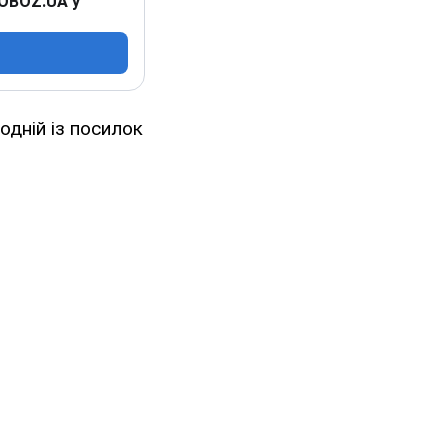
 OBOZ.UA у
одній із посилок