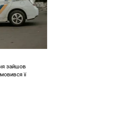
ння зайшов
мовився її