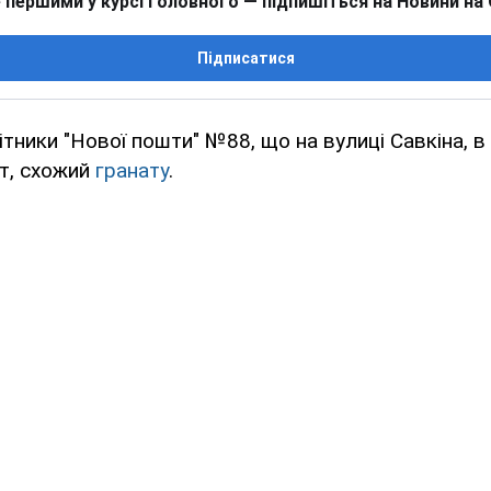
 першими у курсі головного — підпишіться на Новини на
Підписатися
тники "Нової пошти" №88, що на вулиці Савкіна, в 
т, схожий
гранату
.