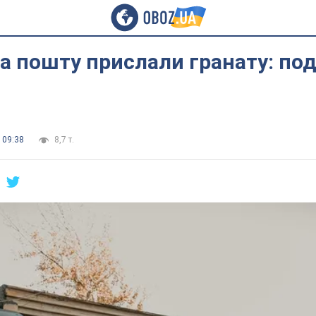
на пошту прислали гранату: по
 09:38
8,7 т.