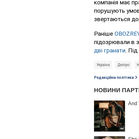
компанія має пр
порушують умови
звертаються до 
Раніше
OBOZRE
підозрювали в з
дві гранати
. Пі
Україна
Дніпро
Н
Редакційна політика