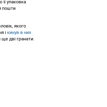
 її упаковка
и пошти
оловік, якого
ня і
кинув в них
 ще дві гранати.