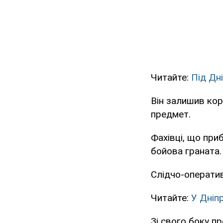
Читайте:
Під Дн
Він залишив коро
предмет.
Фахівці, що приб
бойова граната.
Слідчо-оператив
Читайте:
У Дніп
Зі свого боку п