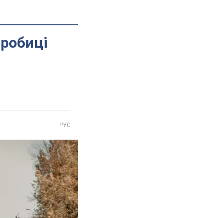
дробиці
РУС