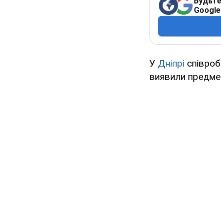
Будьте
Google
У
Дніпрі
співробі
виявили предме