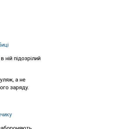
биці
в ній підозрілий
уляж, а не
ого заряду.
нчику
 забороняють