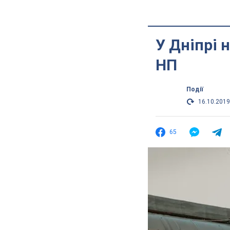
У Дніпрі 
НП
Події
16.10.2019
65