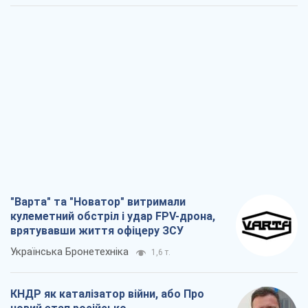
"Варта" та "Новатор" витримали
кулеметний обстріл і удар FPV-дрона,
врятувавши життя офіцеру ЗСУ
Українська Бронетехніка
1,6 т.
КНДР як каталізатор війни, або Про