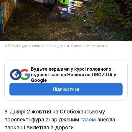
Будьте першими у курсі головного —
підпишіться на Новини на OBOZ.UA у
Google
Підписатися
У
Дніпрі
2 жовтня на Слобожанському
проспекті фура зі зрідженим
газом
знесла
паркан і вилетіла з дороги.