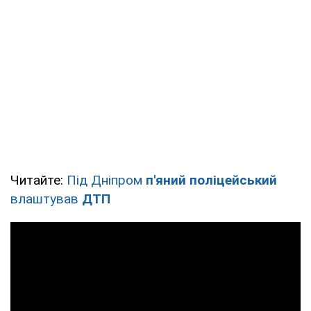
Читайте:
Під Дніпром
п'яний поліцейський
влаштував
ДТП