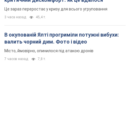
Це зараз переростає у кризу для всього угруповання
3 часа назад
45,4 т.
В окупованій Ялті прогриміли потужні вибухи:
валить чорний дим. Фото і відео
Місто, ймовірно, опинилося під атакою дронів
7 часов назад
7,8 т.