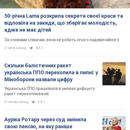
50-річна Lama розкрила секрети своєї краси та
відповіла на закиди, що зберігає молодість,
адже не має дітей
За словами співачки, вона не робить нічого надзвичайного
2 часа назад
4,5 т.
Скільки балістичних ракет
українська ППО перехопила в липні: у
Міноборони назвали цифру
Українська ППО працювала в умовах дефіциту
ракет-перехоплювачів
5 часов назад
6,8 т.
Ауріка Ротару через суд змінила
свою пенсію, на яку раніше