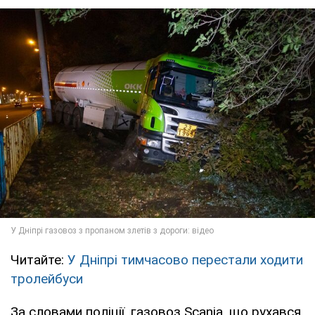
Читайте:
У Дніпрі тимчасово перестали ходити
тролейбуси
За словами поліції, газовоз Scania, що рухався