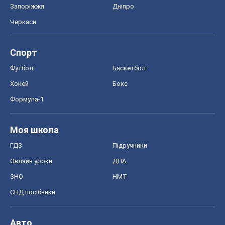
Запоріжжя
Дніпро
Черкаси
Спорт
Футбол
Баскетбол
Хокей
Бокс
Формула-1
Моя школа
ГДЗ
Підручники
Онлайн уроки
ДПА
ЗНО
НМТ
СНД посібники
Авто