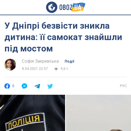
У Дніпрі безвісти зникла
дитина: її самокат знайшли
під мостом
Софія Закревська
Події
8.04.2021 22:57
9,6 т.
0
РУС