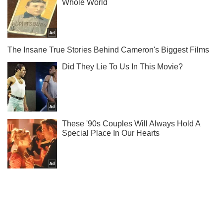
Не набридаємо! Тільки найважливіше - підписуйся на наш
Telegram-канал
Підписатись
Підписатись