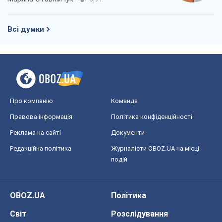
Редакційна політика
Журналісти OBOZ.UA на місці
подій
OBOZ.UA
Політика
Світ
Розслідування
Блоги
Суспільство
Регіони України
Київ
Харків
Запоріжжя
Дніпро
Черкаси
Спорт
Футбол
Баскетбол