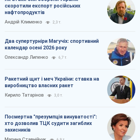
Кирило Татарінов
3,0 т.
Посмертна "презумпція винуватості":
хто дозволив ТЦК судити загиблих
захисників
Марина Ставнійчук
6,9 т.
Всі думки
Про компанію
Команда
Правова інформація
Політика конфіденційності
Реклама на сайті
Документи