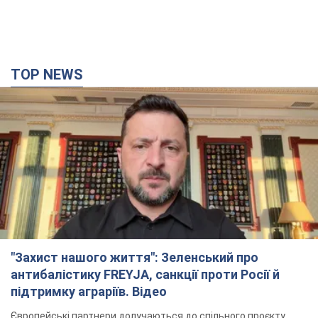
"Захист нашого життя": Зеленський про
антибалістику FREYJA, санкції проти Росії й
підтримку аграріїв. Відео
Європейські партнери долучаються до спільного проєкту
10 часов назад
72,4 т.
З 1 вересня українським вчителям підвищать
зарплати: Корецький розкрив деталі
Одночасно з підвищенням зарплат педагогам уряд
анонсував збільшення студентських стипендій
6 часов назад
3,9 т.
"Нам теж вони потрібні": Трамп відповів на
прохання Зеленського щодо передачі Україні