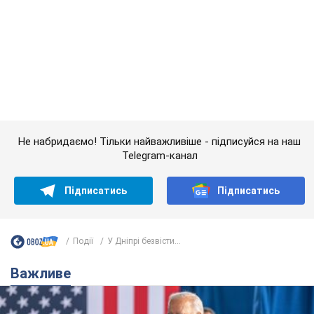
Події
У Дніпрі безвісти...
Важливе
Дружина тяжкохворого Джо Байдена назвала
перший симптом, який сигналізував про його
"агресивний" рак