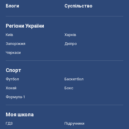
Хокей
Бокс
Формула-1
Моя школа
ГДЗ
Підручники
Онлайн уроки
ДПА
ЗНО
НМТ
СНД посібники
Авто
Тест Драйв
Електромобілі
Акції
Сервіс
Food Oboz