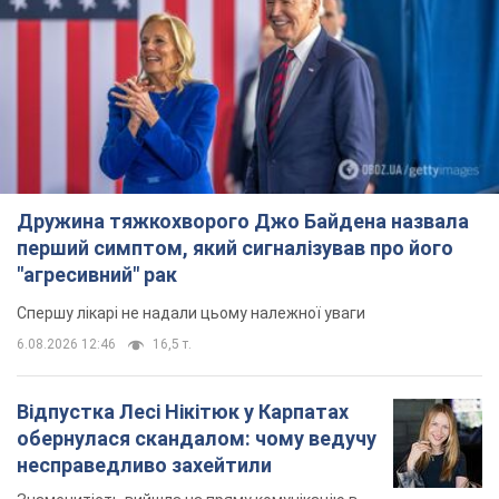
Спершу лікарі не надали цьому належної уваги
6.08.2026 12:46
16,5 т.
Відпустка Лесі Нікітюк у Карпатах
обернулася скандалом: чому ведучу
несправедливо захейтили
Знаменитість вийшла на пряму комунікацію в
мережі та розставила всі крапки над "і"
6.08.2026 17:32
13,2 т.
"Динамо" з перемоги стартувало у
кваліфікації Ліги конференцій. Відео
Матч відбувся в Любліні
8 часов назад
2,3 т.