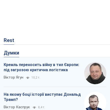
під загрозою критична логістика
Віктор Ягун
10,2 т.
На якому боці історії виступає Дональд
Трамп?
Віктор Каспрук
8,4 т.
Про заплановану вирубку більше 600
дерев і теплотрасу: що відбувається на
Теремках у Києві
Владислав Самойленко
270