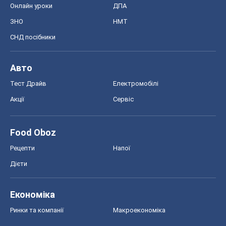
Рецепти
Напої
Дієти
Економіка
Ринки та компанії
Макроекономіка
MedOboz
Новини медицини
MAMACLUB
Шоу
Афіша
Плітки
Краса
Мода
Жіночий журнал