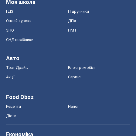
Моя школа
ГДЗ
Підручники
Онлайн уроки
ДПА
ЗНО
НМТ
СНД посібники
Авто
Тест Драйв
Електромобілі
Акції
Сервіс
Food Oboz
Рецепти
Напої
Дієти
Економіка