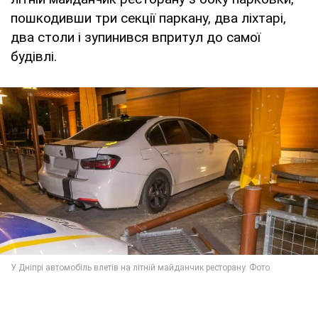
пошкодивши три секції паркану, два ліхтарі,
два столи і зупинився впритул до самої
будівлі.