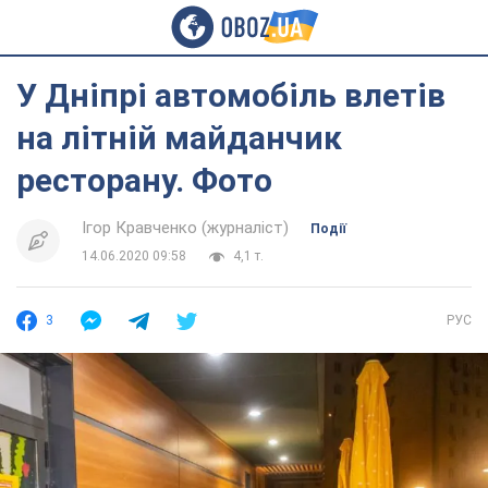
У Дніпрі автомобіль влетів
на літній майданчик
ресторану. Фото
Ігор Кравченко (журналіст)
Події
14.06.2020 09:58
4,1 т.
3
РУС