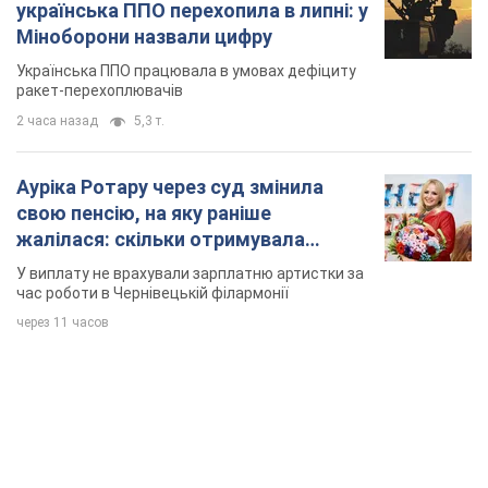
українська ППО перехопила в липні: у
Міноборони назвали цифру
Українська ППО працювала в умовах дефіциту
ракет-перехоплювачів
2 часа назад
5,3 т.
Ауріка Ротару через суд змінила
свою пенсію, на яку раніше
жалілася: скільки отримувала
співачка
У виплату не врахували зарплатню артистки за
час роботи в Чернівецькій філармонії
через 11 часов