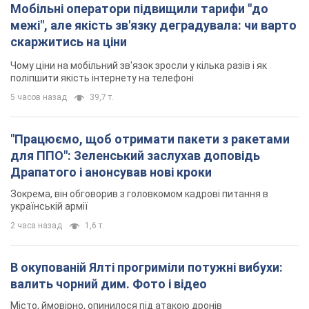
Мобільні оператори підвищили тарифи "до
межі", але якість зв'язку деградувала: чи варто
скаржитись на ціни
Чому ціни на мобільний зв'язок зросли у кілька разів і як
поліпшити якість інтернету на телефоні
5 часов назад
39,7 т.
"Працюємо, щоб отримати пакети з ракетами
для ППО": Зеленський заслухав доповідь
Драпатого і анонсував нові кроки
Зокрема, він обговорив з головкомом кадрові питання в
українській армії
2 часа назад
1,6 т.
В окупованій Ялті прогриміли потужні вибухи:
валить чорний дим. Фото і відео
Місто, ймовірно, опинилося під атакою дронів