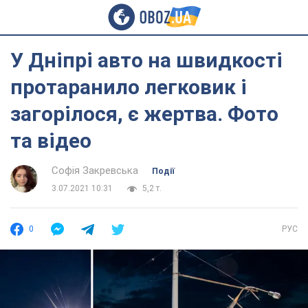
У Дніпрі авто на швидкості
протаранило легковик і
загорілося, є жертва. Фото
та відео
Софія Закревська
Події
3.07.2021 10:31
5,2 т.
0
РУС