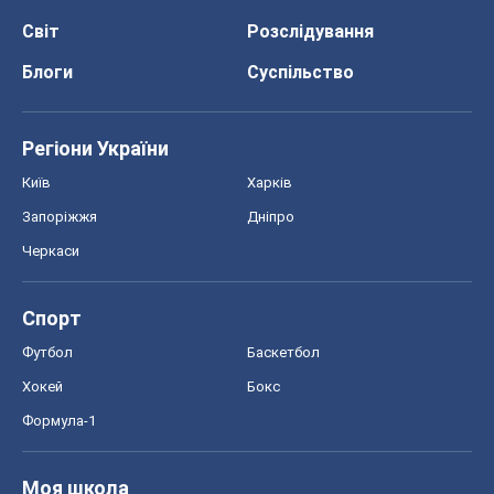
Спорт
Футбол
Баскетбол
Хокей
Бокс
Формула-1
Моя школа
ГДЗ
Підручники
Онлайн уроки
ДПА
ЗНО
НМТ
СНД посібники
Авто
Тест Драйв
Електромобілі
Акції
Сервіс