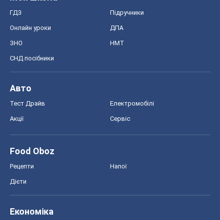
Food Oboz
Рецепти
Напої
Дієти
Економіка
Ринки та компанії
Макроекономіка
MedOboz
Новини медицини
MAMACLUB
Шоу
Афіша
Плітки
Краса
Мода
Жіночий журнал