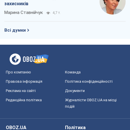
Правова інформація
Політика конфіденційності
Реклама на сайті
Документи
Редакційна політика
Журналісти OBOZ.UA на місці
подій
OBOZ.UA
Політика
Світ
Розслідування
Блоги
Суспільство
Регіони України
Київ
Харків
Запоріжжя
Дніпро
Черкаси