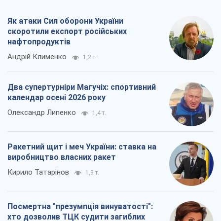
Ракетний щит і меч України: ставка на
виробництво власних ракет
Кирило Татарінов
1,9 т.
Посмертна "презумпція винуватості":
хто дозволив ТЦК судити загиблих
захисників
Марина Ставнійчук
4,7 т.
Всі думки
Про компанію
Команда