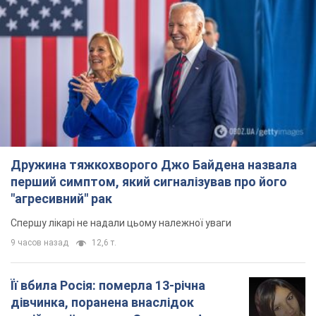
"агресивний" рак
Спершу лікарі не надали цьому належної уваги
9 часов назад
12,6 т.
Її вбила Росія: померла 13-річна
дівчинка, поранена внаслідок
російської атаки на Сумщину. Фото
Того дня під час російського обстрілу загинули
її брат, вітчим та бабуся
9 часов назад
9,7 т.
Чому в СРСР лікарі носили лише білі
халати
У цьому був як практичний, так і символічний
сенс
8 часов назад
4,4 т.