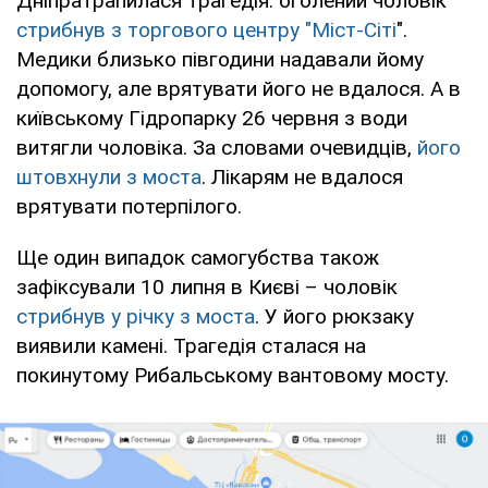
Дніпратрапилася трагедія: оголений чоловік
стрибнув з торгового центру "Міст-Сіті
".
Медики близько півгодини надавали йому
допомогу, але врятувати його не вдалося. А в
київському Гідропарку 26 червня з води
витягли чоловіка. За словами очевидців,
його
штовхнули з моста
. Лікарям не вдалося
врятувати потерпілого.
Ще один випадок самогубства також
зафіксували 10 липня в Києві – чоловік
стрибнув у річку з моста
. У його рюкзаку
виявили камені. Трагедія сталася на
покинутому Рибальському вантовому мосту.