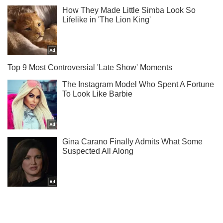
Підпишись на наш Telegram. Надсилаємо лише "гарячі"
новини!