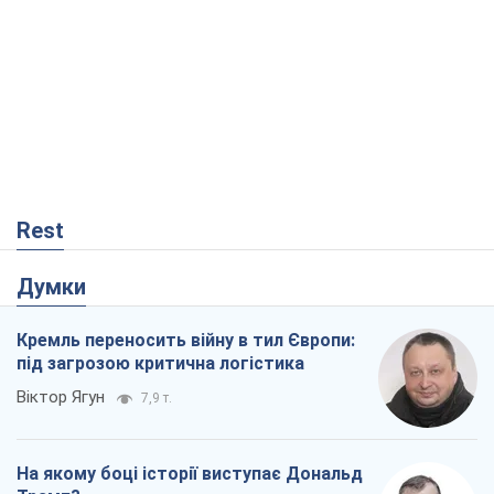
Кремль переносить війну в тил Європи:
під загрозою критична логістика
Віктор Ягун
7,9 т.
На якому боці історії виступає Дональд
Трамп?
Віктор Каспрук
6,7 т.
В Києві вирубали понад 300 великих
дерев заради теплотраси і всупереч
Генплану
Владислав Самойленко
600