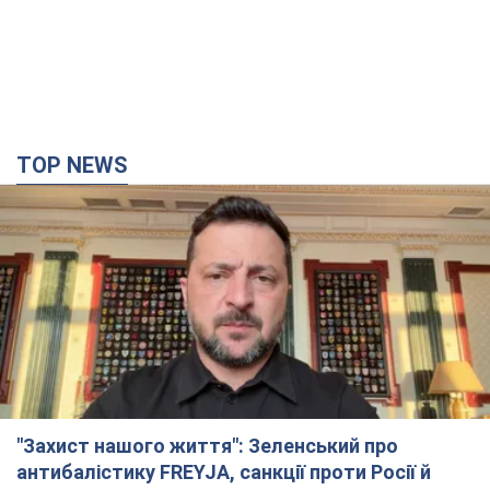
"Захист нашого життя": Зеленський про
антибалістику FREYJA, санкції проти Росії й
підтримку аграріїв. Відео
Європейські партнери долучаються до спільного проєкту
час назад
13,2 т.
"Балістика вбиває людей": Сікорський закликав
обговорити перехоплення ворожих ракет над
Україною
Глава МЗС Польщі закликав до збиття російських ракет над
Україною
2 часа назад
3,3 т.