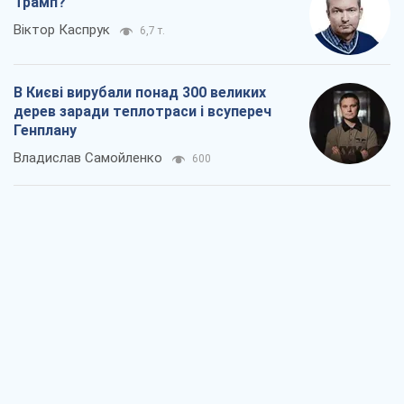
Як атаки Сил оборони України
скоротили експорт російських
нафтопродуктів
Андрій Клименко
1,2 т.
Два супертурніри Магучіх: спортивний
календар осені 2026 року
Олександр Липенко
1,4 т.