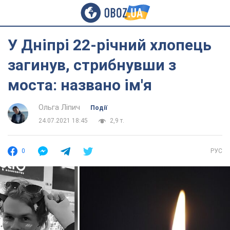
У Дніпрі 22-річний хлопець
загинув, стрибнувши з
моста: названо ім'я
Ольга Ліпич
Події
24.07.2021 18:45
2,9 т.
0
РУС