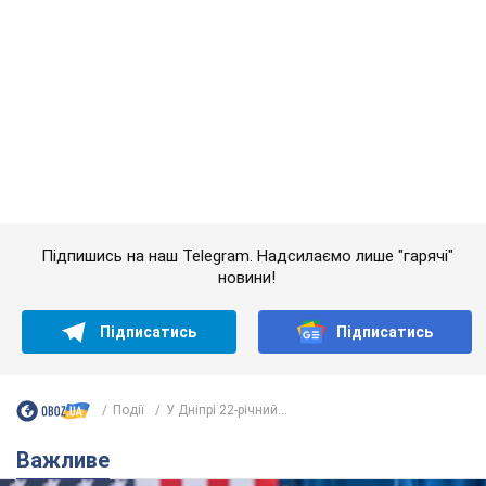
Підписатись
Підписатись
Події
У Дніпрі 22-річний...
Важливе
Дружина тяжкохворого Джо Байдена назвала
перший симптом, який сигналізував про його