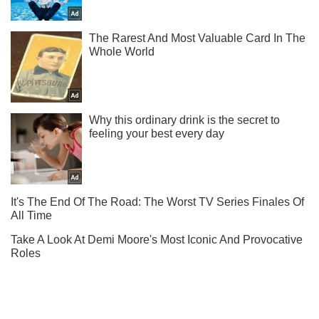
Підпишись на наш Telegram. Надсилаємо лише "гарячі"
новини!