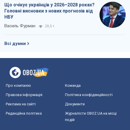
Правова інформація
Політика конфіденційності
Реклама на сайті
Документи
Редакційна політика
Журналісти OBOZ.UA на місці
подій
OBOZ.UA
Політика
Світ
Розслідування
Блоги
Суспільство
Регіони України
Київ
Харків
Запоріжжя
Дніпро
Черкаси