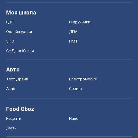
Food Oboz
Рецепти
Напої
Дієти
Економіка
Ринки та компанії
Макроекономіка
MedOboz
Новини медицини
MAMACLUB
Шоу
Афіша
Плітки
Краса
Мода
Жіночий журнал