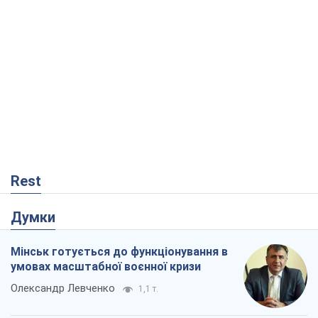
Мінськ готується до функціонування в
умовах масштабної воєнної кризи
Олександр Левченко
1,1 т.
Росія втрачає ресурси поза планом: хто
насправді диктує темп війни
Сергій Місюра
10,6 т.
Захід проспав загрозу: Росія може
перевірити НАТО війною
Леонід Невзлін
4,5 т.