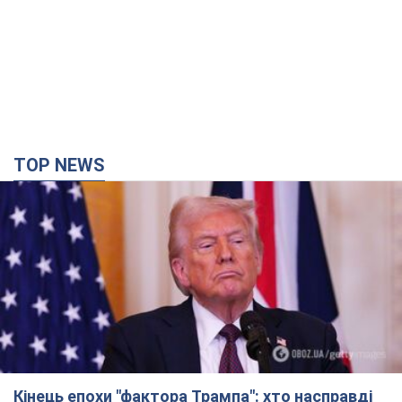
Кінець епохи "фактора Трампа": хто насправді
забезпечить Україні захист від російської
балістики. Інтерв’ю з Безсмертним
Володимир Зеленський зустрівся з українським дипломата
та окреслив нове бачення війни та ролі міжнародних
партнерів у боротьбі з Росією
2 часа назад
6,9 т.
У Києві внаслідок російської атаки
постраждали четверо людей. Фото
Ворог продовжує регулярний ракетний терор столиці
2 часа назад
15,0 т.