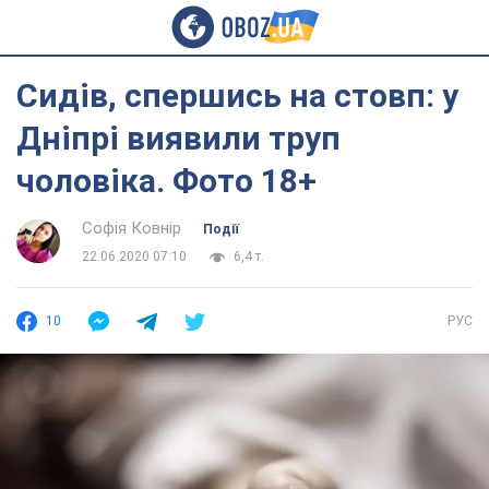
Сидів, спершись на стовп: у
Дніпрі виявили труп
чоловіка. Фото 18+
Софія Ковнір
Події
22.06.2020 07:10
6,4 т.
10
РУС