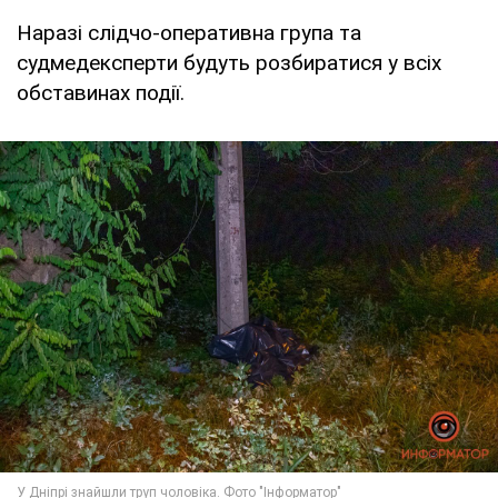
Наразі слідчо-оперативна група та
судмедексперти будуть розбиратися у всіх
обставинах події.