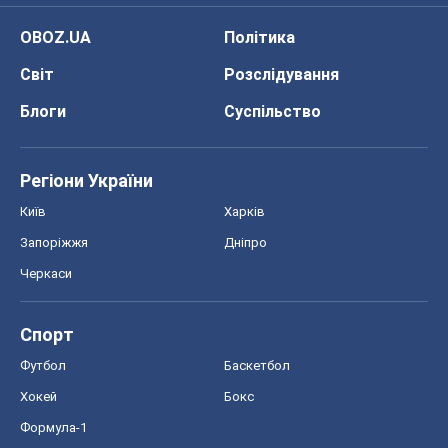
Спорт
Футбол
Баскетбол
Хокей
Бокс
Формула-1
Моя школа
ГДЗ
Підручники
Онлайн уроки
ДПА
ЗНО
НМТ
СНД посібники
Авто
Тест Драйв
Електромобілі
Акції
Сервіс