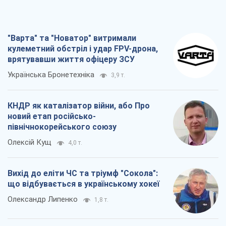
Вихід до еліти ЧС та тріумф "Сокола":
що відбувається в українському хокеї
Олександр Липенко
1,8 т.
Що очікує українців у 2026–2028 роках?
Головні висновки з нових прогнозів від
НБУ
Василь Фурман
28,5 т.
Всі думки
Про компанію
Команда