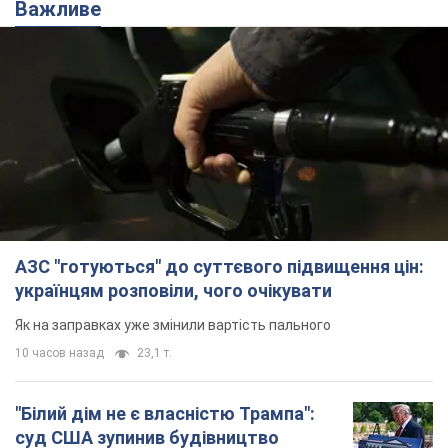
Як на заправках уже змінили вартість пального
10 часов назад
23,1 т.
"Білий дім не є власністю Трампа":
суд США зупинив будівництво
бальної зали за $400 млн
Трамп вже заявив, що негайно подасть
апеляцію а це "жахливе рішення"
9 часов назад
2,1 т.
Війна змінює не лише тактику: в НГУ
показали інженерні рішення проти
російських FPV-дронів. Фото
Це "постапокаліптична естетика зі світу
"Шаленого Макса"
9 часов назад
7,8 т.