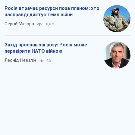
"Варта" та "Новатор" витримали
кулеметний обстріл і удар FPV-дрона,
врятувавши життя офіцеру ЗСУ
Українська Бронетехніка
3,9 т.
КНДР як каталізатор війни, або Про
новий етап російсько-
північнокорейського союзу
Олексій Кущ
4,0 т.