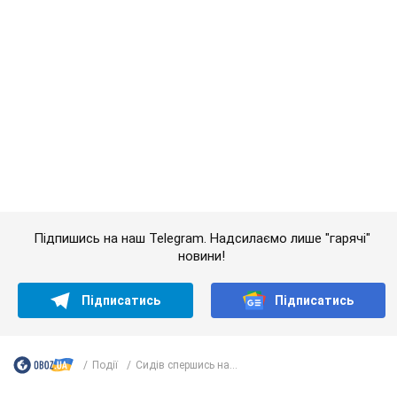
Підписатись
Підписатись
Події
Сидів спершись на...
Важливе
АЗС "готуються" до суттєвого підвищення цін:
українцям розповіли, чого очікувати