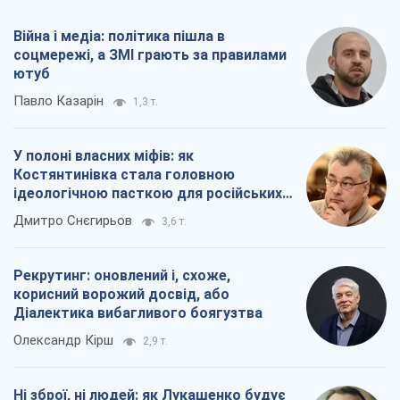
Війна і медіа: політика пішла в
соцмережі, а ЗМІ грають за правилами
ютуб
Павло Казарін
1,3 т.
У полоні власних міфів: як
Костянтинівка стала головною
ідеологічною пасткою для російських
окупантів
Дмитро Снєгирьов
3,6 т.
Рекрутинг: оновлений і, схоже,
корисний ворожий досвід, або
Діалектика вибагливого боягузтва
Олександр Кірш
2,9 т.
Ні зброї, ні людей: як Лукашенко будує