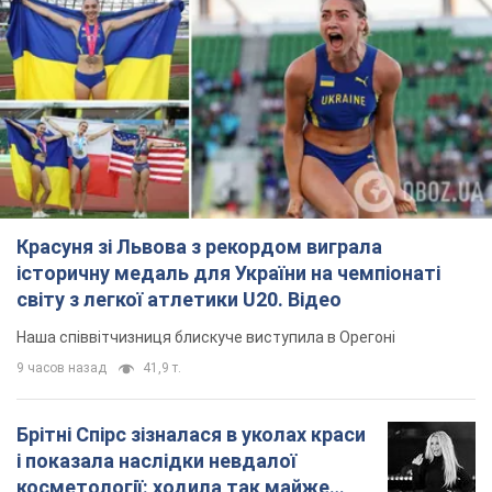
Красуня зі Львова з рекордом виграла
історичну медаль для України на чемпіонаті
світу з легкої атлетики U20. Відео
Наша співвітчизниця блискуче виступила в Орегоні
9 часов назад
41,9 т.
Брітні Спірс зізналася в уколах краси
і показала наслідки невдалої
косметології: ходила так майже