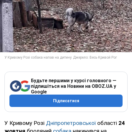
Будьте першими у курсі головного —
підпишіться на Новини на OBOZ.UA у
Google
Підписатися
У Кривому Розі
Дніпропетровської
області
24
жовтня
бродячий
собака
накинувся на