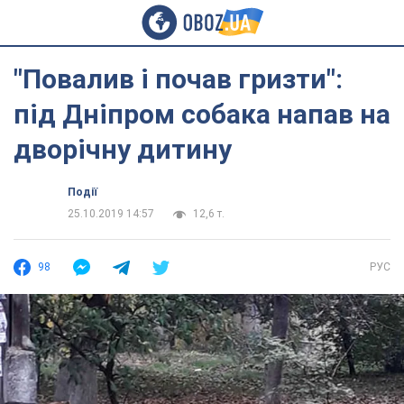
"Повалив і почав гризти":
під Дніпром собака напав на
дворічну дитину
Події
25.10.2019 14:57
12,6 т.
98
РУС