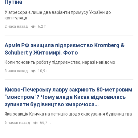
Путіна
У агресора є лише два варіанти примусу України до
капітуляції
2 часа назад
6,2 т.
Армія РФ знищила підприємство Kromberg &
Schubert у Житомирі. Фото
Коли поновить роботу підприємство, наразі невідомо
3 часа назад
10,9 т.
Києво-Печерську лавру закриють 80-метровим
"монстром"? Чому влада Києва відмовилась
зупиняти будівництво хмарочоса
"московського вірянина"
Яка реакція Кличка на петицію щодо скасування будівництва
6 часов назад
66,7 т.