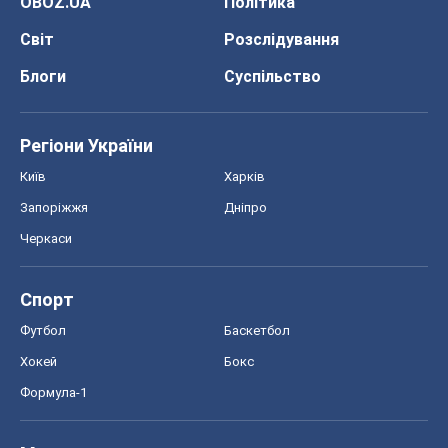
OBOZ.UA
Політика
Світ
Розслідування
Блоги
Суспільство
Регіони України
Київ
Харків
Запоріжжя
Дніпро
Черкаси
Спорт
Футбол
Баскетбол
Хокей
Бокс
Формула-1