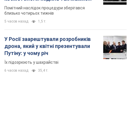
місяць
Помітний наслідок процедури зберігався
близько чотирьох тижнів
5 часов назад
1,5 т.
У Росії заарештували розробників
дрона, який у квітні презентували
Путіну: у чому річ
Їх підозрюють у шахрайстві
6 часов назад
35,4 т.