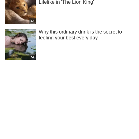
Тисни! Підписуйся! Читай тільки найкраще!
Підписатись
Підписатись
Події
Породілля викинулася з...
Важливе