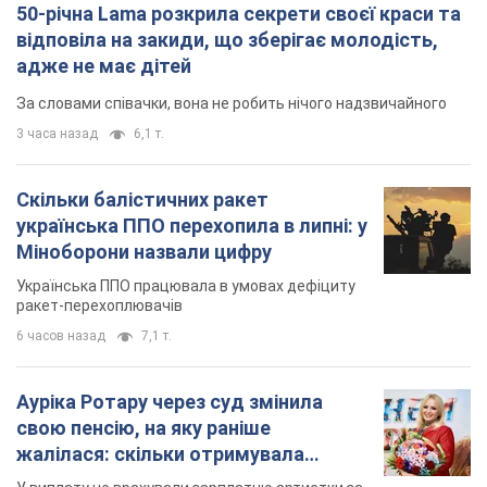
Українська ППО працювала в умовах дефіциту
ракет-перехоплювачів
6 часов назад
7,1 т.
Ауріка Ротару через суд змінила
свою пенсію, на яку раніше
жалілася: скільки отримувала
співачка
У виплату не врахували зарплатню артистки за
час роботи в Чернівецькій філармонії
через 7 часов