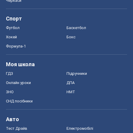
Онлайн уроки
ДПА
ЗНО
НМТ
СНД посібники
Авто
Тест Драйв
Електромобілі
Акції
Сервіс
Food Oboz
Рецепти
Напої
Дієти
Економіка
Ринки та компанії
Макроекономіка