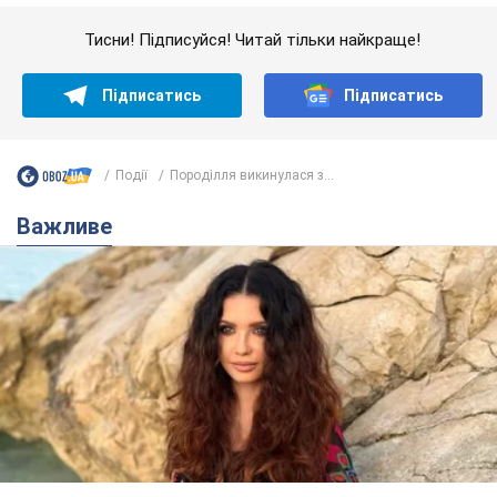
50-річна Lama розкрила секрети своєї краси та
відповіла на закиди, що зберігає молодість,
адже не має дітей
За словами співачки, вона не робить нічого надзвичайного
3 часа назад
6,1 т.
Скільки балістичних ракет
українська ППО перехопила в липні: у
Міноборони назвали цифру