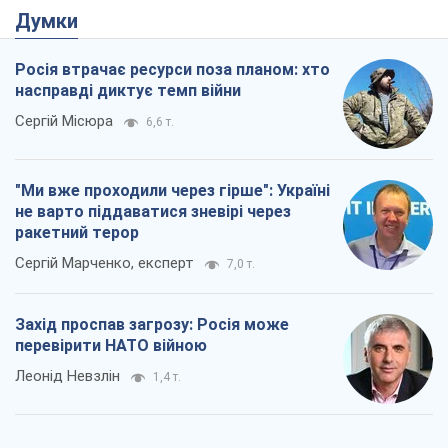
Сергій Марченко, експерт
7,0 т.
Захід проспав загрозу: Росія може
перевірити НАТО війною
Леонід Невзлін
1,4 т.
"Варта" та "Новатор" витримали