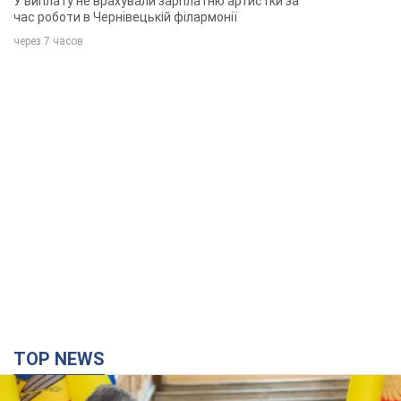
TOP NEWS
Зеленський вперше прибув до Сербії:
планується зустріч із Вучичем