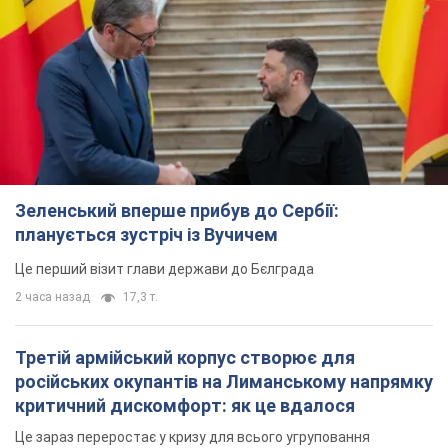
Це перший візит глави держави до Бєлграда
2 часа назад
17,3 т.
Третій армійський корпус створює для
російських окупантів на Лиманському напрямку
критичний дискомфорт: як це вдалося
Це зараз переростає у кризу для всього угруповання
4 часа назад
50,4 т.
В окупованій Ялті прогриміли потужні вибухи:
валить чорний дим. Фото і відео
Місто, ймовірно, опинилося під атакою дронів
8 часов назад
8,4 т.