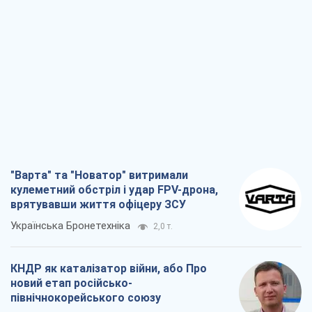
кулеметний обстріл і удар FPV-дрона,
врятувавши життя офіцеру ЗСУ
Українська Бронетехніка
2,0 т.
КНДР як каталізатор війни, або Про
новий етап російсько-
північнокорейського союзу
Олексій Кущ
2,2 т.
Вихід до еліти ЧС та тріумф "Сокола":
що відбувається в українському хокеї
Олександр Липенко
774
Що очікує українців у 2026–2028 роках?
Головні висновки з нових прогнозів від
НБУ