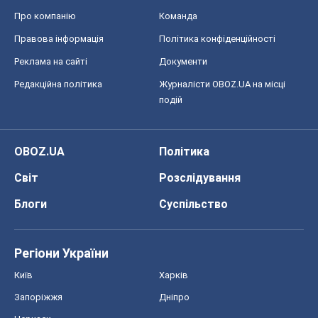
Блоги
Суспільство
Регіони України
Київ
Харків
Запоріжжя
Дніпро
Черкаси
Спорт
Футбол
Баскетбол
Хокей
Бокс
Формула-1
Моя школа
ГДЗ
Підручники