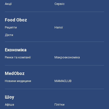
MedOboz
Новини медицини
MAMACLUB
Шоу
Афіша
Плітки
Краса
Мода
Жіночий журнал