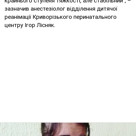
крайнього ступеня тяжкості, але стабільний", –
зазначив анестезіолог відділення дитячої
реанімації Криворізького перинатального
центру Ігор Лісняк.