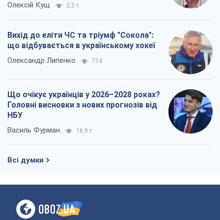
Василь Фурман
16,9 т.
Всі думки
Про компанію
Команда
Правова інформація
Політика конфіденційності
Реклама на сайті
Документи
Редакційна політика
Журналісти OBOZ.UA на місці
подій
OBOZ.UA
Політика
Світ
Розслідування