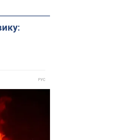
вику:
РУС