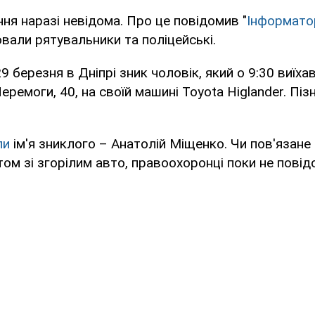
ня наразі невідома. Про це повідомив "
Інформато
вали рятувальники та поліцейські.
 березня в Дніпрі зник чоловік, який о 9:30 виїхав
ремоги, 40, на своїй машині Toyota Higlander. Пізн
ли
ім'я зниклого – Анатолій Міщенко. Чи пов'язане
том зі згорілим авто, правоохоронці поки не пові