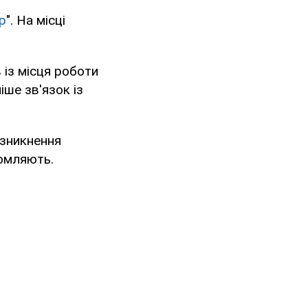
р
". На місці
 із місця роботи
іше зв'язок із
 зникнення
домляють.