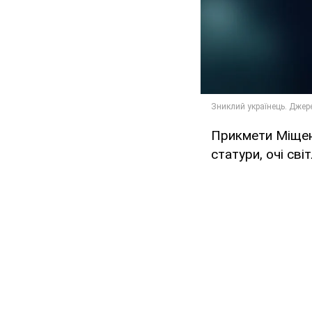
Прикмети Міщенк
статури, очі сві