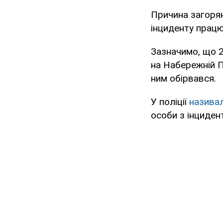
Причина загорян
інциденту працю
Зазначимо, що 29
на Набережній Пе
ним обірвався.
У поліції
назива
особи з інциден