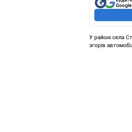
Google
У районі села С
згорів автомобі