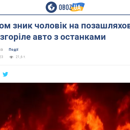
ом зник чоловік на позашляхо
згоріле авто з останками
ва
Події
23
21,6 т.