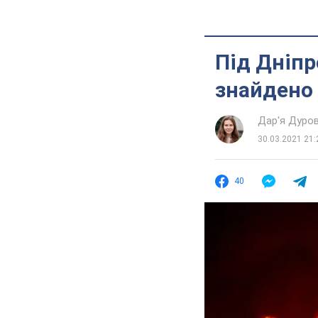
Під Дніпр
знайдено 
Дар'я Дуро
30.03.2021 21:
40