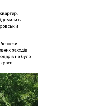
 квартир,
відомили в
тровській
 безпеки
вних заходів.
одарів не було
икраси.