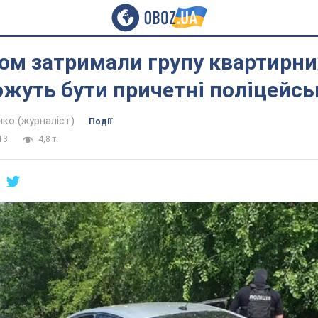
ом затримали групу квартирних
ожуть бути причетні поліцейсь
нко (журналіст)
Події
13
4,8 т.