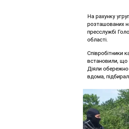
На рахунку угруп
розташованих на
пресслужбі Голо
області.
Співробітники к
встановили, що 
Діяли обережно 
вдома, підбирал