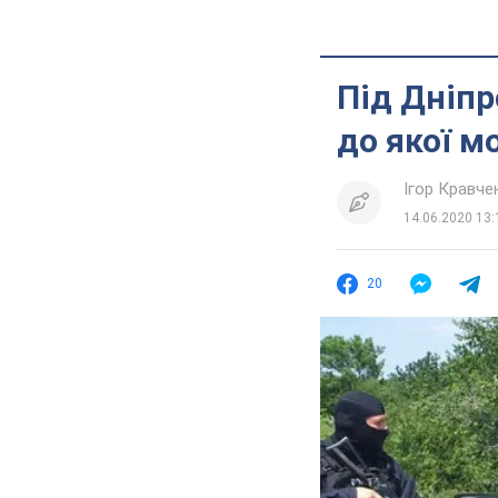
Під Дніпр
до якої м
Ігор Кравче
14.06.2020 13:
20