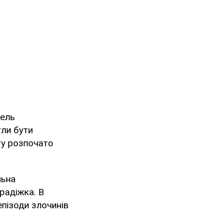
тель
гли бути
ту розпочато
льна
крадіжка. В
пізоди злочинів