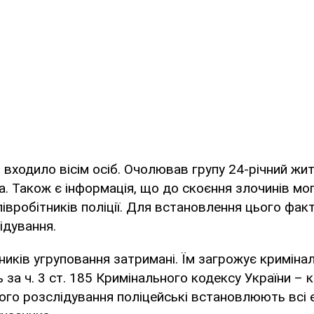
 входило вісім осіб. Очолював групу 24-річний жи
 Також є інформація, що до скоєння злочинів мо
півробітників поліції. Для встановлення цього фак
ідування.
ників угруповання затримані. Їм загрожує криміна
 за ч. 3 ст. 185 Кримінального кодексу України – 
го розслідування поліцейські встановлюють всі е