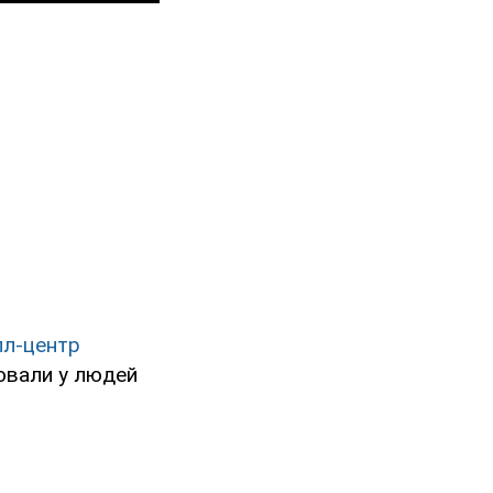
лл-центр
нювали у людей