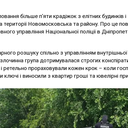
овання більше п'яти крадіжок з елітних будинків і
 території Новомосковська та району. Про це по
вного управління Національної поліції в Дніпропе
арного розшуку спільно з управлінням внутрішньої
злочинна група дотримувалася строгих конспірати
і ретельно прораховували кожен крок – коли госп
и ключі і виносили з квартир гроші та ювелірні пр