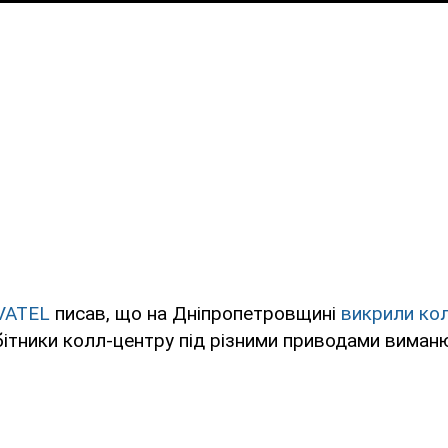
VATEL
писав, що на Дніпропетровщині
викрили ко
обітники колл-центру під різними приводами вима