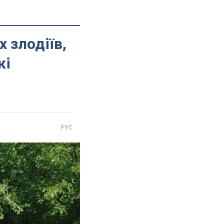
 злодіїв,
кі
РУС