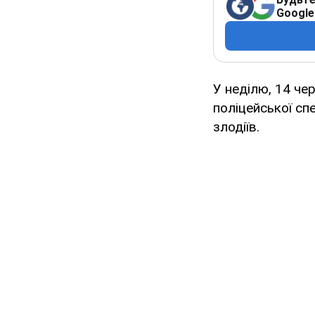
Google
У неділю, 14 че
поліцейської сп
злодіїв.