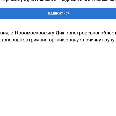
Підписатися
рвня, в Новомосковську Дніпропетровської області
ецоперації затримано організовану злочинну групу