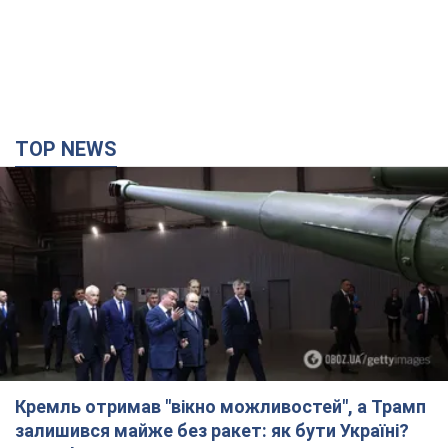
Кремль отримав "вікно можливостей", а Трамп
залишився майже без ракет: як бути Україні?
Інтерв’ю з Мельником
Думка, що в Росії закінчаться балістичні ракети, вкрай
небезпечна, наголосив експерт
8 часов назад
33,1 т.
Україна має домовленості на щомісячну
поставку ракет до Patriot від США: Зеленський
розкрив подробиці
Київ також веде активні переговори з європейськими
партнерами