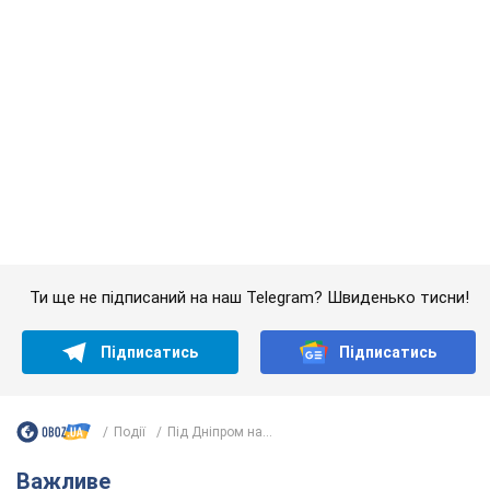
Ти ще не підписаний на наш Telegram? Швиденько тисни!
Підписатись
Підписатись
Події
Під Дніпром на...
Важливе
Значні штрафи і спеціальні полігони: як