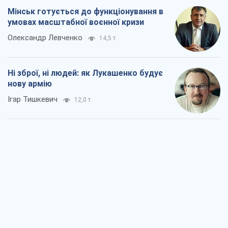
Коли закінчиться війна?
Юрій Хрістензен
6,3 т.
Україна вступила в надзвичайний
економічний стан. Чи є світло вкінці
тунелю?