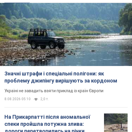
проблему джипінгу вирішують за кордоном
Україні не завадить взяти приклад із країн Європи
8.08.2026 05:10
2,0 т.
На Прикарпатті після аномальної
спеки пройшла потужна злива:
дороги перетворились на річки.
Відео
Негода накрила Івано-Франківщину та
курортний Буковель
11 часов назад
23,4 т.
Жінці нарахували 729 тис. грн боргу
за газ через покази зіпсованого
лічильника: суддя ухвалив
неочікуване рішення
Чи треба платити борг через донарахування
6 часов назад
30,7 т.