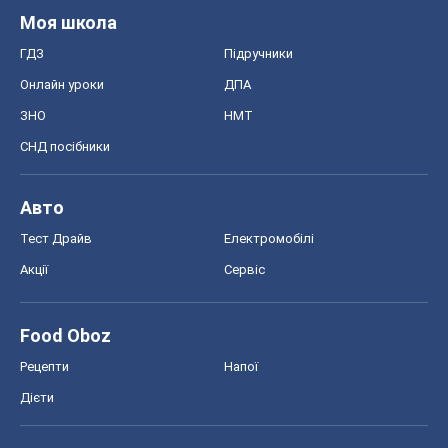
Акції
Сервіс
Food Oboz
Рецепти
Напої
Дієти
Економіка
Ринки та компанії
Макроекономіка
MedOboz
Новини медицини
MAMACLUB
Шоу
Афіша
Плітки