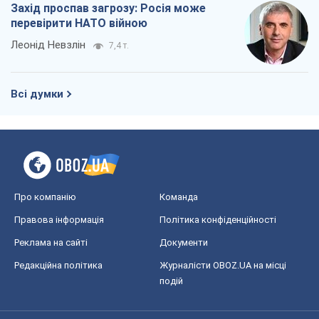
Про компанію
Команда
Правова інформація
Політика конфіденційності
Реклама на сайті
Документи
Редакційна політика
Журналісти OBOZ.UA на місці
подій
OBOZ.UA
Політика
Світ
Розслідування
Блоги
Суспільство
Регіони України
Київ
Харків
Запоріжжя
Дніпро
Черкаси