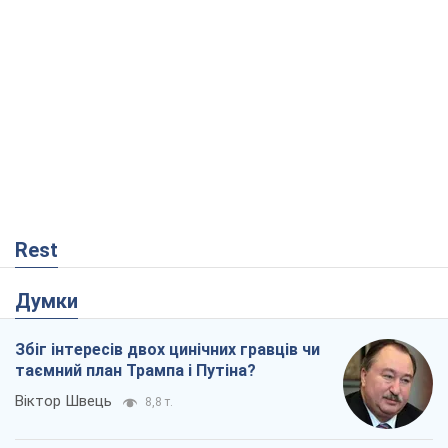
Думки
Збіг інтересів двох цинічних гравців чи
таємний план Трампа і Путіна?
Віктор Швець
8,8 т.
Мінськ готується до функціонування в
умовах масштабної воєнної кризи
Олександр Левченко
14,5 т.
Ні зброї, ні людей: як Лукашенко будує
нову армію
Ігар Тишкевич
12,0 т.