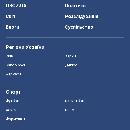
Спорт
Футбол
Баскетбол
Хокей
Бокс
Формула-1
Моя школа
ГДЗ
Підручники
Онлайн уроки
ДПА
ЗНО
НМТ
СНД посібники
Авто
Тест Драйв
Електромобілі