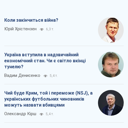
Вадим Денисенко
5,4 т.
Чий буде Крим, той і переможе (NSJ), а
українських футбольних чиновників
можуть назвати вбивцями
Олександр Кірш
5,4 т.
Захід проспав загрозу: Росія може
перевірити НАТО війною
Леонід Невзлін
7,4 т.
Всі думки