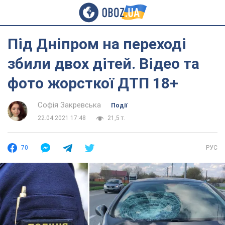
Під Дніпром на переході
збили двох дітей. Відео та
фото жорсткої ДТП 18+
Софія Закревська
Події
22.04.2021 17:48
21,5 т.
70
РУС