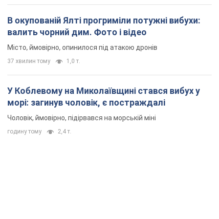
В окупованій Ялті прогриміли потужні вибухи:
валить чорний дим. Фото і відео
Місто, ймовірно, опинилося під атакою дронів
37 хвилин тому
1,0 т.
У Коблевому на Миколаївщині стався вибух у
морі: загинув чоловік, є постраждалі
Чоловік, ймовірно, підірвався на морській міні
годину тому
2,4 т.