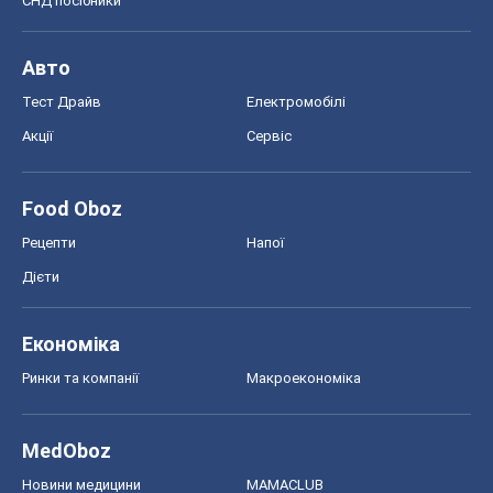
СНД посібники
Авто
Тест Драйв
Електромобілі
Акції
Сервіс
Food Oboz
Рецепти
Напої
Дієти
Економіка
Ринки та компанії
Макроекономіка
MedOboz
Новини медицини
MAMACLUB