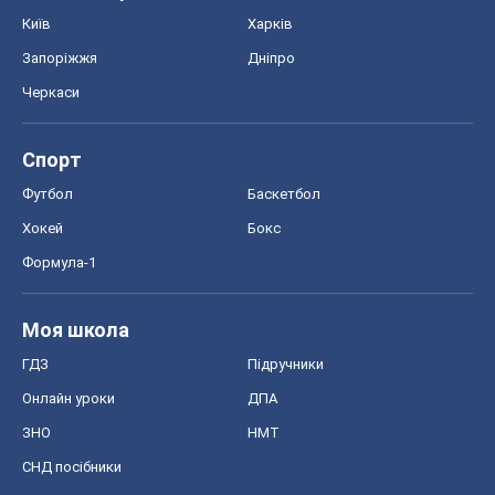
Хокей
Бокс
Формула-1
Моя школа
ГДЗ
Підручники
Онлайн уроки
ДПА
ЗНО
НМТ
СНД посібники
Авто
Тест Драйв
Електромобілі
Акції
Сервіс
Food Oboz
Рецепти
Напої