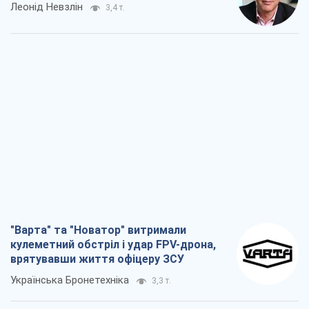
"Варта" та "Новатор" витримали
кулеметний обстріл і удар FPV-дрона,
врятувавши життя офіцеру ЗСУ
Українська Бронетехніка
3,3 т.
КНДР як каталізатор війни, або Про
новий етап російсько-
північнокорейського союзу
Олексій Кущ
3,4 т.
Вихід до еліти ЧС та тріумф "Сокола":
що відбувається в українському хокеї