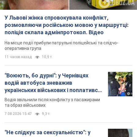
"Воюють, бо дурні": у Чернівцях
водій автобуса зневажив
українських військових і поплатився.
Відео
Водія звільнили після конфлікту з пасажирами
та образ військових
7.08.2026 15:47
9,3 т.
"Не слідкує за сексуальністю": у
Києві консультант салону краси
образив жінку після хімієтерапії,
розгорівся скандал. Фото
Працівник салону почав надавати оцінку
зовнішності жінки, сказавши, що вона носить
"чоловічу стрижку"
8 часов назад
16,9 т.