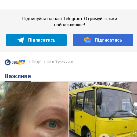
Події
Не в Туреччині:...
Важливе
У Львові жінка спровокувала конфлікт,
розмовляючи російською мовою у маршрутці:
поліція склала адмінпротокол. Відео
На місце події прибули патрульні поліцейські та слідчо-
оперативна група
11 часов назад
10,9 т.