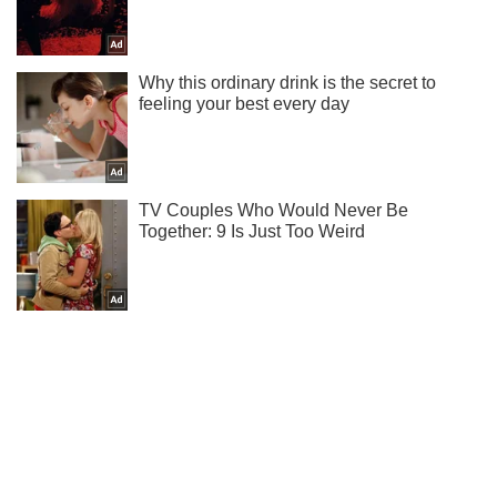
Підписуйся на наш Telegram. Отримуй тільки
найважливіше!
Підписатись
Підписатись