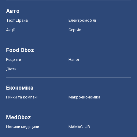
Дієти
Економіка
Ринки та компанії
Макроекономіка
MedOboz
Новини медицини
MAMACLUB
Шоу
Афіша
Плітки
Краса
Мода
Жіночий журнал