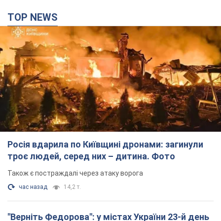
Росія вдарила по Київщині дронами: загинули
троє людей, серед них – дитина. Фото
Також є постраждалі через атаку ворога
час назад
14,2 т.
"Верніть Федорова": у містах України 23-й день
поспіль тривають масові мітинги з
картонками. Фото і відео
Учасники акцій продовжують серію щоденних протестів
7 часов назад
2,8 т.
Сенат США схвалив законопроєкт Грема про
санкції проти Росії: що далі