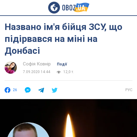
Названо ім'я бійця ЗСУ, що
підірвався на міні на
Донбасі
Софія Ковнір
Події
7.09.2020 14:44
12,0 т.
26
РУС