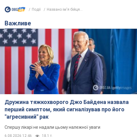
Події
Названо ім'я бійця...
Важливе
Дружина тяжкохворого Джо Байдена назвала
перший симптом, який сигналізував про його
"агресивний" рак
Спершу лікарі не надали цьому належної уваги
6.08.2026 12:46
18,1 т.