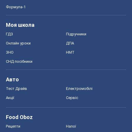
Формула-1
Моя школа
ГДЗ
Підручники
Онлайн уроки
ДПА
ЗНО
НМТ
СНД посібники
Авто
Тест Драйв
Електромобілі
Акції
Сервіс
Food Oboz
Рецепти
Напої