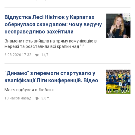
Відпустка Лесі Нікітюк у Карпатах
обернулася скандалом: чому ведучу
несправедливо захейтили
Знаменитість вийшла на пряму комунікацію в
мережі та розставила всі крапки над "і"
6.08.2026 17:32
14,7 т.
"Динамо" з перемоги стартувало у
кваліфікації Ліги конференцій. Відео
Матч відбувся в Любліні
10 часов назад
3,0 т.