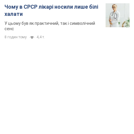
Чому в СРСР лікарі носили лише білі
халати
У цьому був як практичний, так і символічний
сенс
8 годин тому
4,4 т.