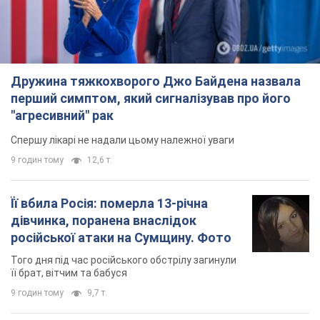
Дружина тяжкохворого Джо Байдена назвала
перший симптом, який сигналізував про його
"агресивний" рак
Спершу лікарі не надали цьому належної уваги
9 годин тому
12,6 т.
Її вбила Росія: померла 13-річна
дівчинка, поранена внаслідок
російської атаки на Сумщину. Фото
Того дня під час російського обстрілу загинули
її брат, вітчим та бабуся
9 годин тому
9,7 т.