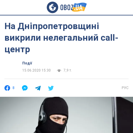
На Дніпропетровщині
викрили нелегальний call-
центр
Події
15.06.2020 15:30
7,9 т.
8
РУС