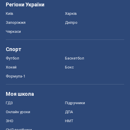
Регіони України
Київ
Харків
Запоріжжя
Дніпро
Черкаси
Спорт
Футбол
Баскетбол
Хокей
Бокс
Формула-1
Моя школа
ГДЗ
Підручники
Онлайн уроки
ДПА
ЗНО
НМТ
СНД посібники