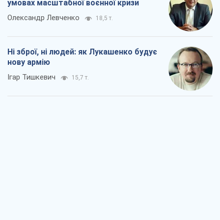
Коли закінчиться війна?
Юрій Хрістензен
11,2 т.
Україна вступила в надзвичайний
економічний стан. Чи є світло вкінці
тунелю?