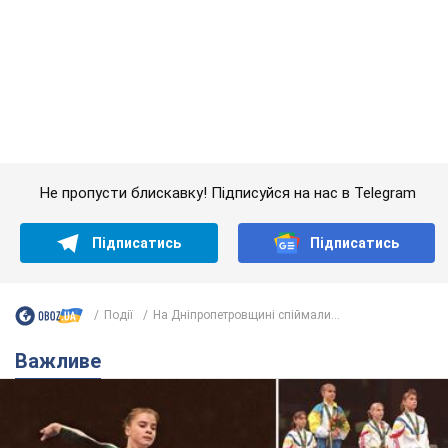
Підписатись
Підписатись
Події
На Дніпропетровщині спіймали...
Важливе
Українська гімнастка вразила президента США
і вперше почула "Слава Україні"! Як склалася