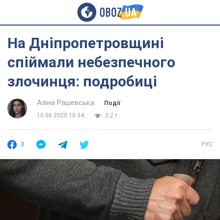
На Дніпропетровщині
спіймали небезпечного
злочинця: подробиці
Аліна Рашевська
Події
10.06.2020 10:34
3,2 т.
3
РУС