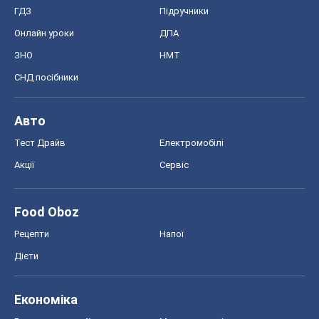
Тест Драйв
Електромобілі
Акції
Сервіс
Food Oboz
Рецепти
Напої
Дієти
Економіка
Ринки та компанії
Макроекономіка
MedOboz
Новини медицини
MAMACLUB
Шоу