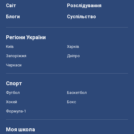
Черкаси
Спорт
Футбол
Баскетбол
Хокей
Бокс
Формула-1
Моя школа
ГДЗ
Підручники
Онлайн уроки
ДПА
ЗНО
НМТ
СНД посібники
Авто