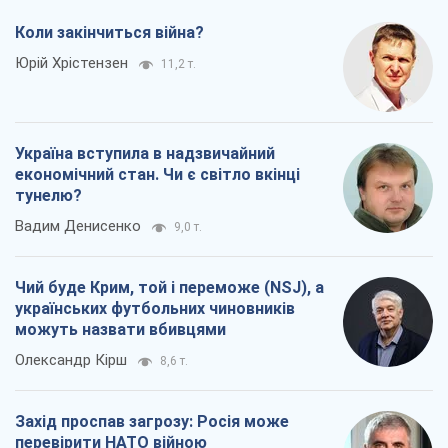
Вадим Денисенко
9,0 т.
Чий буде Крим, той і переможе (NSJ), а
українських футбольних чиновників
можуть назвати вбивцями
Олександр Кірш
8,6 т.
Захід проспав загрозу: Росія може
перевірити НАТО війною
Леонід Невзлін
9,2 т.
Всі думки