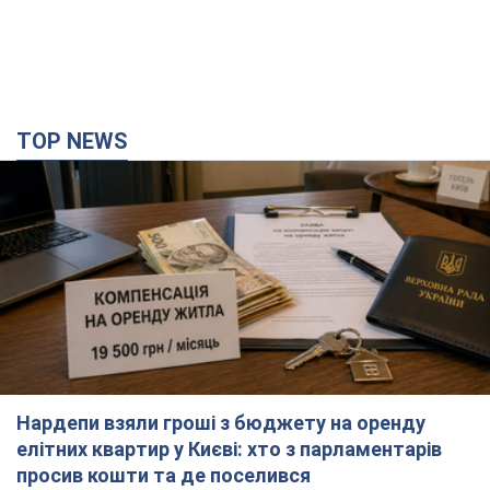
Нардепи взяли гроші з бюджету на оренду
елітних квартир у Києві: хто з парламентарів
просив кошти та де поселився
Як працює особлива соціальна гарантія та хто нею
користується
3 часа назад
46,2 т.
Армія Росії здійснила масовану атаку на Одесу:
горіла історична частина міста, є постраждалі.
Фото та відео