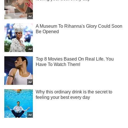
Не пропусти блискавку! Підписуйся на нас в Telegram