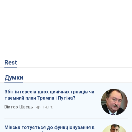
Rest
Думки
Збіг інтересів двох цинічних гравців чи
таємний план Трампа і Путіна?
Віктор Швець
14,1 т.
Мінськ готується до функціонування в
умовах масштабної воєнної кризи
Олександр Левченко
18,5 т.
Ні зброї, ні людей: як Лукашенко будує
нову армію
Ігар Тишкевич
15,7 т.