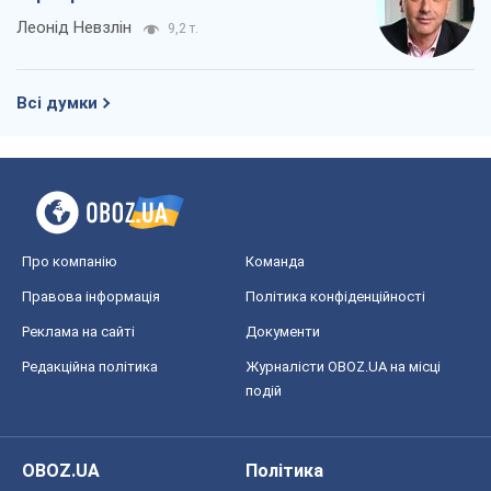
Про компанію
Команда
Правова інформація
Політика конфіденційності
Реклама на сайті
Документи
Редакційна політика
Журналісти OBOZ.UA на місці
подій
OBOZ.UA
Політика
Світ
Розслідування
Блоги
Суспільство
Регіони України
Київ
Харків
Запоріжжя
Дніпро