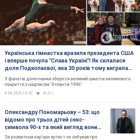
доля Подкопаєвої, яка 30 років тому виграла
"золото" Олімпіади
У фанатів донеччанки зберігся великий шматок килимового
покриття з надписом "Атланта-1996"
8.08.2026 18:30
41,0 т.
Олександру Пономарьову – 53: що
відомо про трьох дітей секс-
символа 90-х та який вигляд вони
мають
За розвитком кар'єри артист не забував про
особисте щастя
6 часов назад
6,5 т.
У ПриватБанку розповіли, чи дійсні
долари 1996 року: чи приймають
обмінники та банки такі купюри
Що робити, якщо банки та обмінні пункти не
приймають старі долари