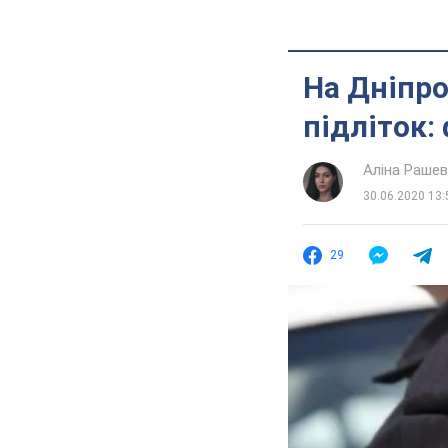
На Дніпр
підліток:
Аліна Раше
30.06.2020 13:
29