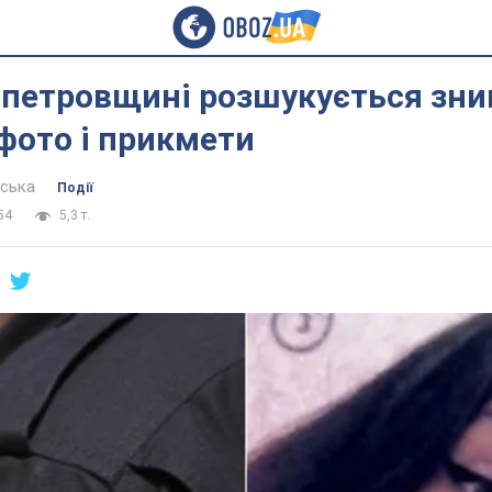
опетровщині розшукується зн
 фото і прикмети
вська
Події
54
5,3 т.