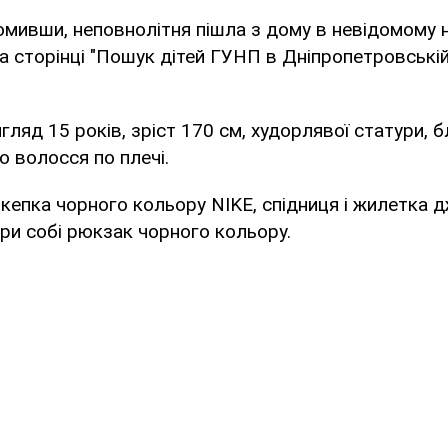
омивши, неповнолітня пішла з дому в невідомому 
а сторінці "Пошук дітей ГУНП в Дніпропетровській
гляд 15 років, зріст 170 см, худорлявої статури, бл
 волосся по плечі.
кепка чорного кольору NIKE, спідниця і жилетка дж
при собі рюкзак чорного кольору.