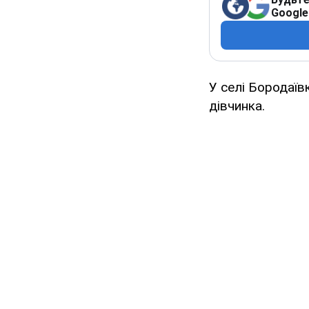
Google
У селі Бородаїв
дівчинка.