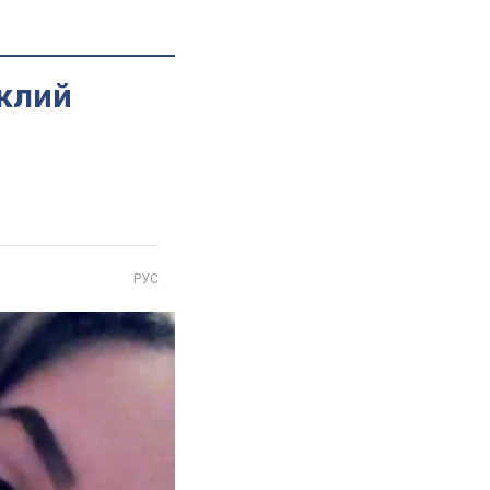
иклий
РУС