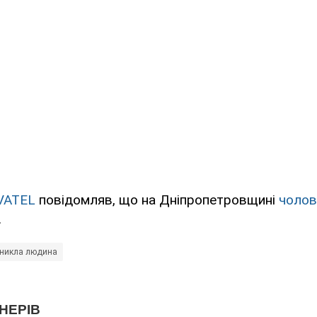
VATEL
повідомляв, що на Дніпропетровщині
чолов
.
никла людина