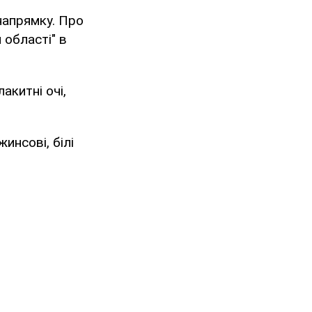
напрямку. Про
 області" в
акитні очі,
инсові, білі