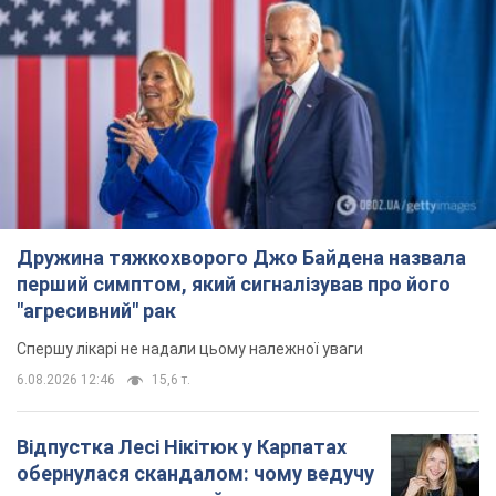
Дружина тяжкохворого Джо Байдена назвала
перший симптом, який сигналізував про його
"агресивний" рак
Спершу лікарі не надали цьому належної уваги
6.08.2026 12:46
15,6 т.
Відпустка Лесі Нікітюк у Карпатах
обернулася скандалом: чому ведучу