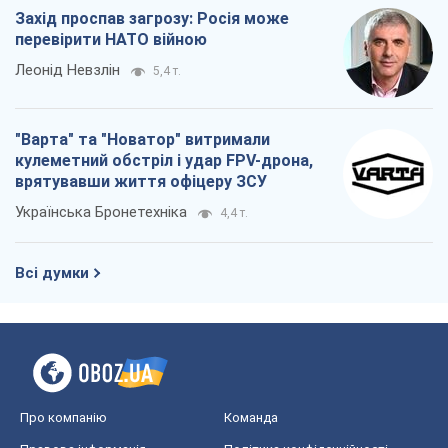
Захід проспав загрозу: Росія може
перевірити НАТО війною
Леонід Невзлін
5,4 т.
"Варта" та "Новатор" витримали
кулеметний обстріл і удар FPV-дрона,
врятувавши життя офіцеру ЗСУ
Українська Бронетехніка
4,4 т.
Всі думки
Про компанію
Команда