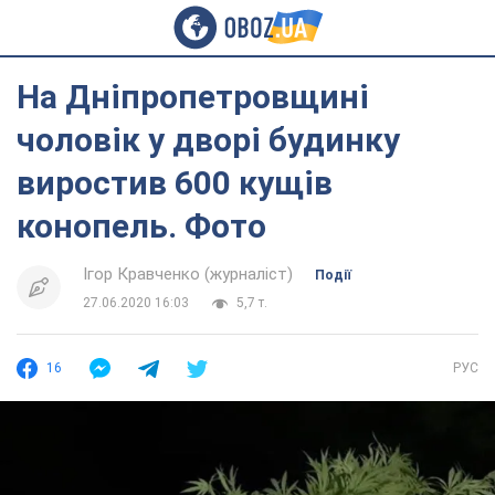
На Дніпропетровщині
чоловік у дворі будинку
виростив 600 кущів
конопель. Фото
Ігор Кравченко (журналіст)
Події
27.06.2020 16:03
5,7 т.
16
РУС