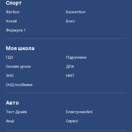
Спорт
Футбол
Баскетбол
Хокей
Бокс
Формула-1
Моя школа
ГДЗ
Підручники
Онлайн уроки
ДПА
ЗНО
НМТ
СНД посібники
Авто
Тест Драйв
Електромобілі
Акції
Сервіс