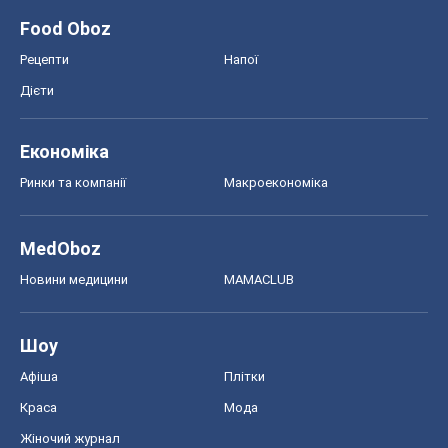
Food Oboz
Рецепти
Напої
Дієти
Економіка
Ринки та компанії
Макроекономіка
MedOboz
Новини медицини
MAMACLUB
Шоу
Афіша
Плітки
Краса
Мода
Жіночий журнал