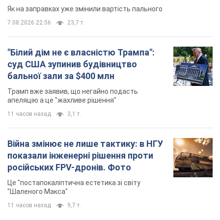
Як на заправках уже змінили вартість пального
7.08.2026 22:56
23,7 т.
"Білий дім не є власністю Трампа":
суд США зупинив будівництво
бальної зали за $400 млн
Трамп вже заявив, що негайно подасть
апеляцію а це "жахливе рішення"
11 часов назад
3,1 т.
Війна змінює не лише тактику: в НГУ
показали інженерні рішення проти
російських FPV-дронів. Фото
Це "постапокаліптична естетика зі світу
"Шаленого Макса"
11 часов назад
9,7 т.