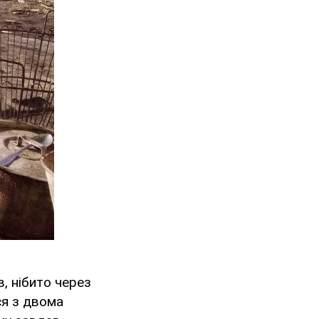
в, нібито через
ся з двома