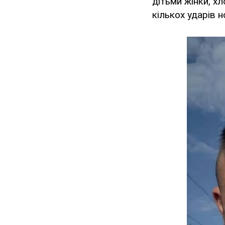
дітьми жінки, х
кількох ударів н