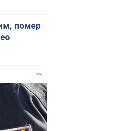
чим, помер
део
РУС