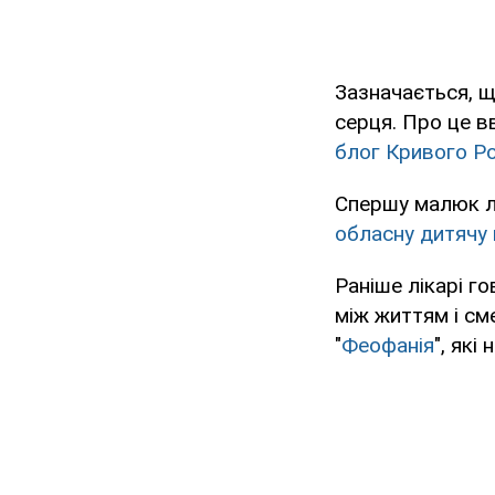
Зазначається, щ
серця. Про це в
блог Кривого Р
Спершу малюк лі
обласну дитячу 
Раніше лікарі го
між життям і сме
"
Феофанія
", як