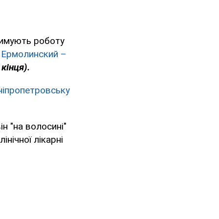
тримують роботу
 Ермолинский –
кінця).
ніпропетровську
ін "на волосині"
інічної лікарні