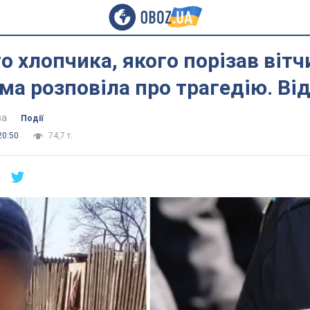
го хлопчика, якого порізав віт
ма розповіла про трагедію. Ві
ва
Події
20:50
74,7 т.