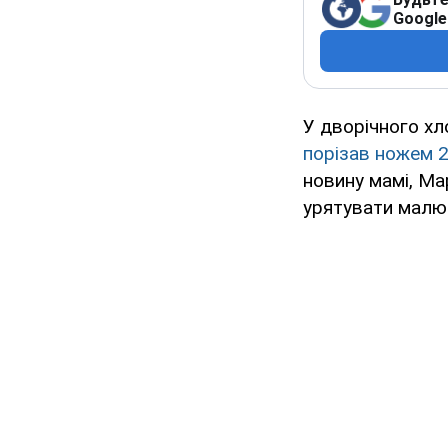
Google
У дворічного хл
порізав ножем 2
новину мамі, Мар
урятувати малю