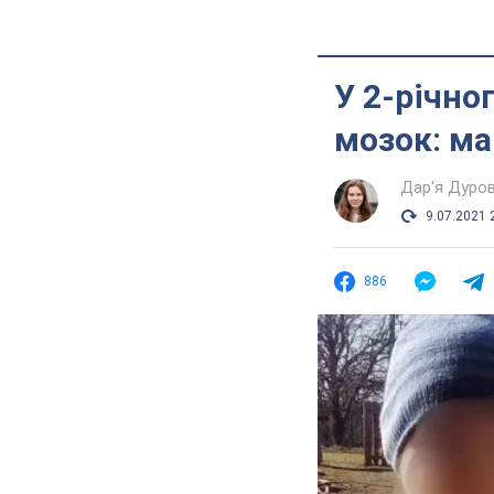
У 2-річно
мозок: ма
Дар'я Дуро
9.07.2021 
886