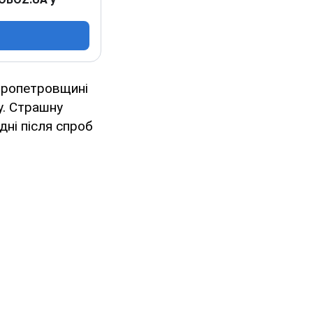
іпропетровщині
у. Страшну
дні після спроб