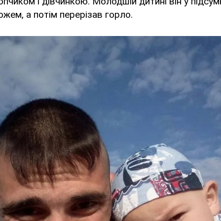
лопчиком і дівчинкою. Молодшій дитині він у підсу
ожем, а потім перерізав горло.