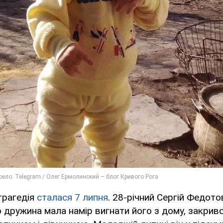
трагедія
сталася 7 липня
. 28-річний Сергій Федото
о дружина мала намір вигнати його з дому, закрив