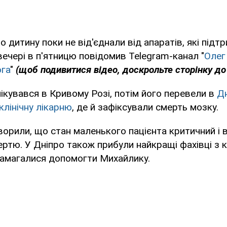
о дитину поки не від'єднали від апаратів, які під
вечері в п'ятницю повідомив Telegram-канал "
Олег
ога
"
(щоб подивитися відео, доскрольте сторінку до 
кувався в Кривому Розі, потім його перевели в
Д
клінічну лікарню
, де й зафіксували смерть мозку.
ворили, що стан маленького пацієнта критичний і в
ртю. У Дніпро також прибули найкращі фахівці з кл
і намагалися допомогти Михайлику.