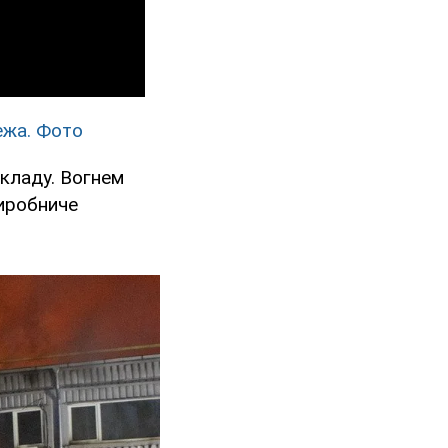
ежа. Фото
складу. Вогнем
виробниче