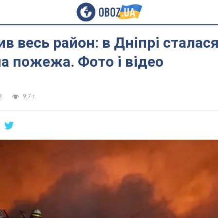
в весь район: в Дніпрі сталас
 пожежа. Фото і відео
3
9,7 т.