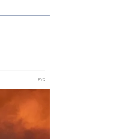
я
РУС