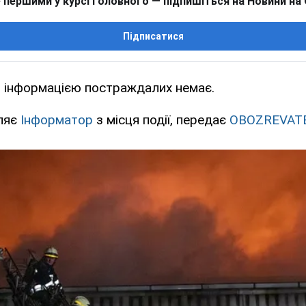
 першими у курсі головного — підпишіться на Новини на
Підписатися
 інформацією постраждалих немає.
ляє
Інформатор
з місця події, передає
OBOZREVAT