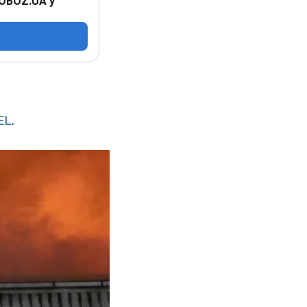
 OBOZ.UA у
EL
.