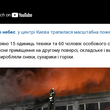
 небес
: у центрі Києва трапилася масштабна пож
іяно 15 одиниць техніки та 60 чоловік особового 
не приміщення на другому поверсі, складське і 
иробляли снеки, сухарики і горіхи.