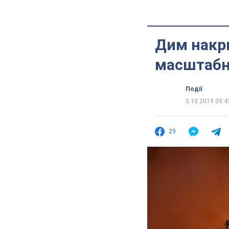
Дим накри
масштабна
Події
5.10.2019 09:4
29