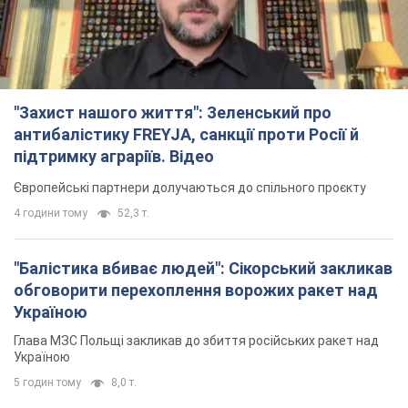
Європейські партнери долучаються до спільного проєкту
4 години тому
52,3 т.
"Балістика вбиває людей": Сікорський закликав
обговорити перехоплення ворожих ракет над
Україною
Глава МЗС Польщі закликав до збиття російських ракет над
Україною
5 годин тому
8,0 т.
Росія вдарила дроном по німецькому судну в
Чорному морі біля Одеси: подробиці
Під час евакуації екіпажу російські терористи завдали ще
одного удару безпілотником по судну
3 години тому
2,5 т.