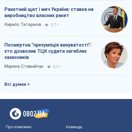
Марина Ставнійчук
6,2 т.
Всі думки
Про компанію
Команда
Правова інформація
Політика конфіденційності
Реклама на сайті
Документи
Редакційна політика
Журналісти OBOZ.UA на місці
подій
OBOZ.UA
Політика