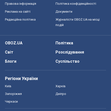
Світ
Розслідування
Блоги
Суспільство
Регіони України
Київ
Харків
Запоріжжя
Дніпро
Черкаси
Спорт
Футбол
Баскетбол
Хокей
Бокс
Формула-1
Моя школа