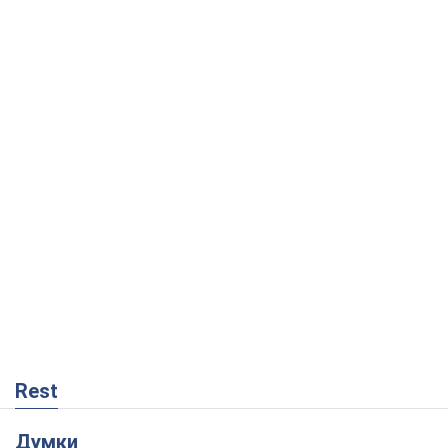
Rest
Думки
Кремль переносить війну в тил Європи:
під загрозою критична логістика
Віктор Ягун
9,5 т.
На якому боці історії виступає Дональд
Трамп?