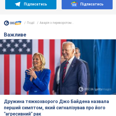
Дружина тяжкохворого Джо Байдена назвала
перший симптом, який сигналізував про його
"агресивний" рак
Спершу лікарі не надали цьому належної уваги
12 годин тому
15,1 т.
Відпустка Лесі Нікітюк у Карпатах
обернулася скандалом: чому ведучу
несправедливо захейтили
Знаменитість вийшла на пряму комунікацію в