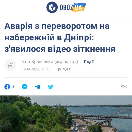
Аварія з переворотом на
набережній в Дніпрі:
з'явилося відео зіткнення
Ігор Кравченко (журналіст)
Події
14.06.2020 16:15
9,4 т.
3
РУС