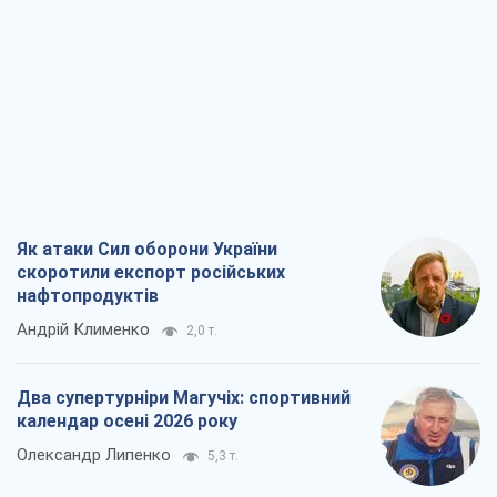
Як атаки Сил оборони України
скоротили експорт російських
нафтопродуктів
Андрій Клименко
2,0 т.
Два супертурніри Магучіх: спортивний
календар осені 2026 року
Олександр Липенко
5,3 т.
Ракетний щит і меч України: ставка на
виробництво власних ракет
Кирило Татарінов
2,7 т.
Посмертна "презумпція винуватості":
хто дозволив ТЦК судити загиблих
захисників