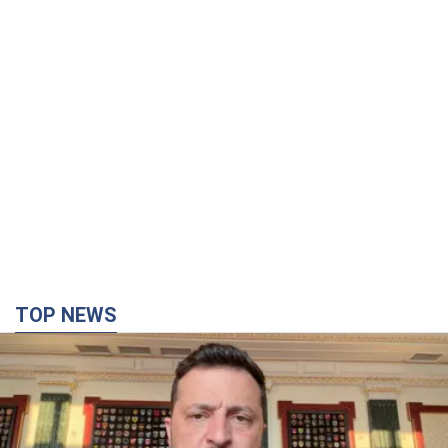
TOP NEWS
"Захист нашого життя": Зеленський про
антибалістику FREYJA, санкції проти Росії й
підтримку аграріїв. Відео