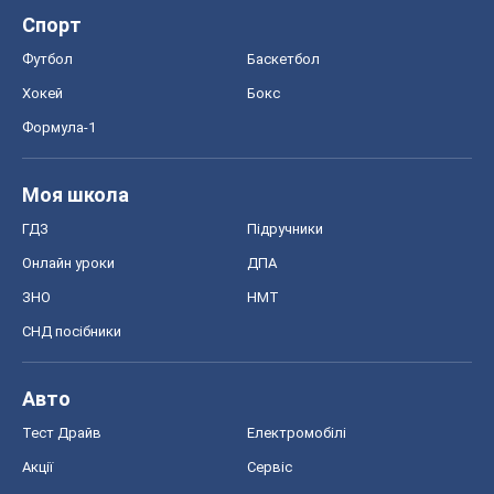
ГДЗ
Підручники
Онлайн уроки
ДПА
ЗНО
НМТ
СНД посібники
Авто
Тест Драйв
Електромобілі
Акції
Сервіс
Food Oboz
Рецепти
Напої
Дієти
Економіка
Ринки та компанії
Макроекономіка