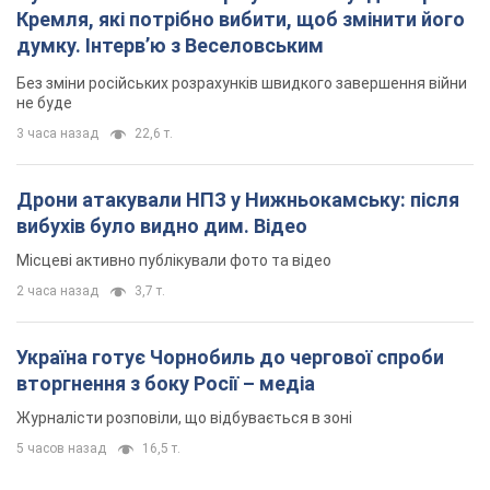
Кремля, які потрібно вибити, щоб змінити його
думку. Інтерв’ю з Веселовським
Без зміни російських розрахунків швидкого завершення війни
не буде
3 часа назад
22,6 т.
Дрони атакували НПЗ у Нижньокамську: після
вибухів було видно дим. Відео
Місцеві активно публікували фото та відео
2 часа назад
3,7 т.
Україна готує Чорнобиль до чергової спроби
вторгнення з боку Росії – медіа
Журналісти розповіли, що відбувається в зоні
5 часов назад
16,5 т.