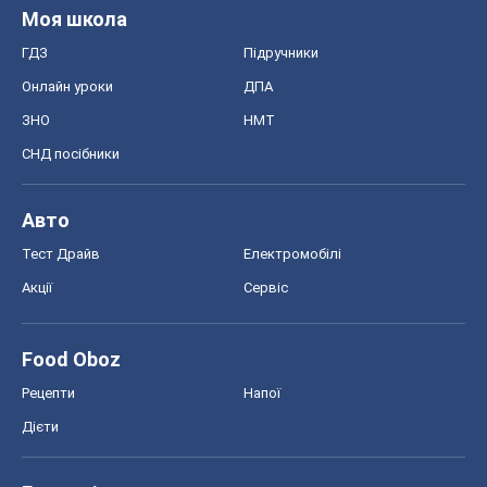
Моя школа
ГДЗ
Підручники
Онлайн уроки
ДПА
ЗНО
НМТ
СНД посібники
Авто
Тест Драйв
Електромобілі
Акції
Сервіс
Food Oboz
Рецепти
Напої
Дієти