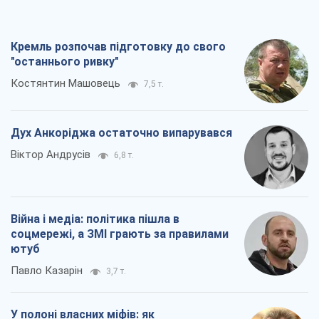
Кремль розпочав підготовку до свого
"останнього ривку"
Костянтин Машовець
7,5 т.
Дух Анкоріджа остаточно випарувався
Віктор Андрусів
6,8 т.
Війна і медіа: політика пішла в
соцмережі, а ЗМІ грають за правилами
ютуб
Павло Казарін
3,7 т.
У полоні власних міфів: як