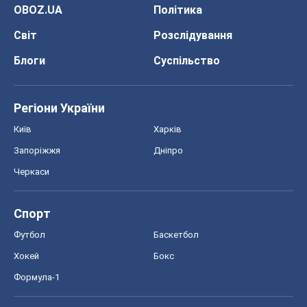
OBOZ.UA
Політика
Світ
Розслідування
Блоги
Суспільство
Регіони України
Київ
Харків
Запоріжжя
Дніпро
Черкаси
Спорт
Футбол
Баскетбол
Хокей
Бокс
Формула-1