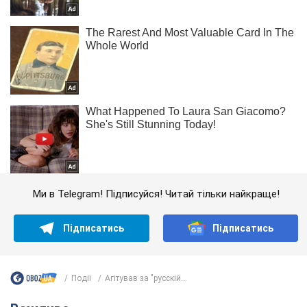
Ми в Telegram! Підписуйся! Читай тільки найкраще!
Підписатись
Підписатись
Події
Агітував за "русскій...