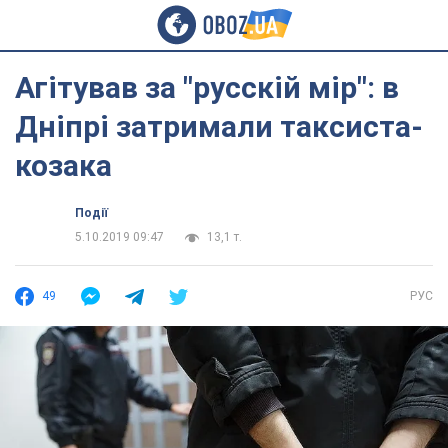
Агітував за "русскій мір": в
Дніпрі затримали таксиста-
козака
Події
5.10.2019 09:47
13,1 т.
49
РУС