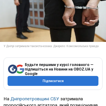
Будьте першими у курсі головного —
підпишіться на Новини на OBOZ.UA у
Google
Підписатися
На
Дніпропетровщині
СБУ
затримала
проросійського агітатора, який позиціонував