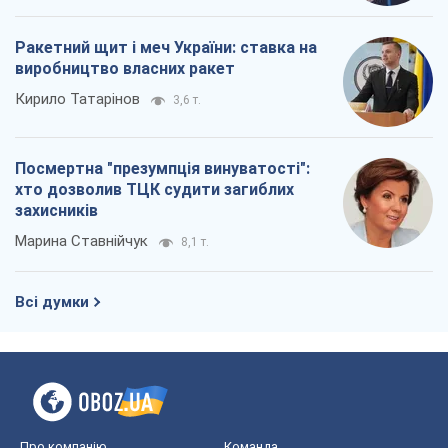
захисників
Марина Ставнійчук
8,1 т.
Всі думки
Про компанію
Команда
Правова інформація
Політика конфіденційності
Реклама на сайті
Документи
Редакційна політика
Журналісти OBOZ.UA на місці
подій
OBOZ.UA
Політика