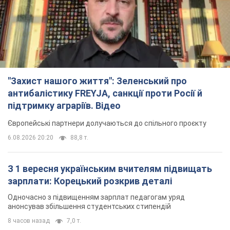
підтримку аграріїв. Відео
Європейські партнери долучаються до спільного проєкту
6.08.2026 20:20
88,8 т.
З 1 вересня українським вчителям підвищать
зарплати: Корецький розкрив деталі
Одночасно з підвищенням зарплат педагогам уряд
анонсував збільшення студентських стипендій
8 часов назад
7,0 т.
"Нам теж вони потрібні": Трамп відповів на
прохання Зеленського щодо передачі Україні
ракет для Patriot
Американські запаси окремих боєприпасів обмежені
7 часов назад
2,5 т.