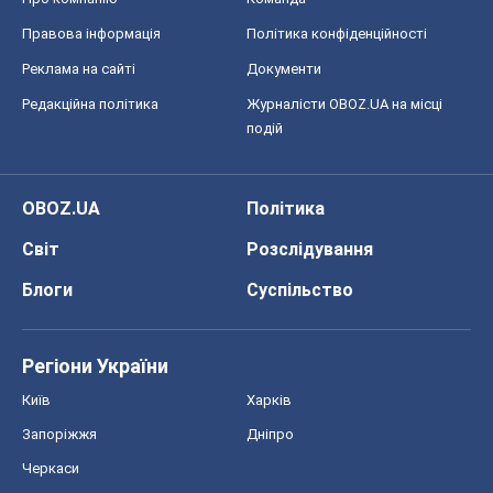
Світ
Розслідування
Блоги
Суспільство
Регіони України
Київ
Харків
Запоріжжя
Дніпро
Черкаси
Спорт
Футбол
Баскетбол
Хокей
Бокс
Формула-1
Моя школа