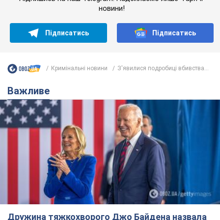
Дружина тяжкохворого Джо Байдена назвала
перший симптом, який сигналізував про його
"агресивний" рак
Спершу лікарі не надали цьому належної уваги
6.08.2026 12:46
18,0 т.
Відпустка Лесі Нікітюк у Карпатах
обернулася скандалом: чому ведучу