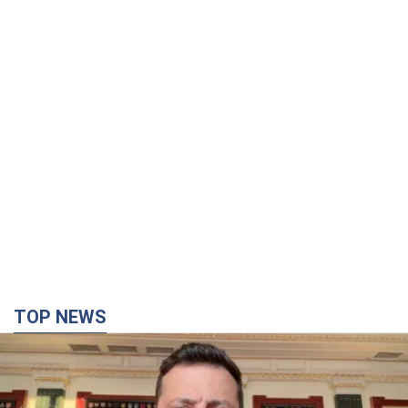
TOP NEWS
"Захист нашого життя": Зеленський про
антибалістику FREYJA, санкції проти Росії й