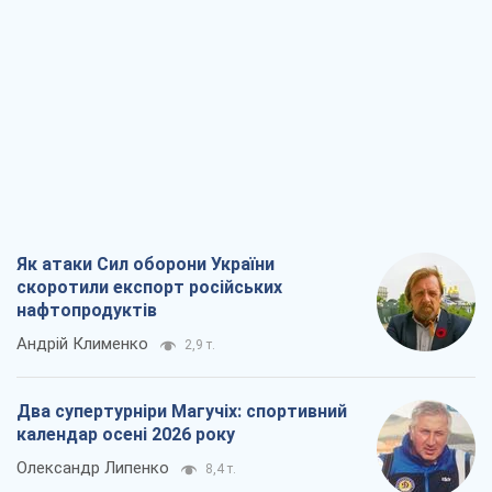
Як атаки Сил оборони України
скоротили експорт російських
нафтопродуктів
Андрій Клименко
2,9 т.
Два супертурніри Магучіх: спортивний
календар осені 2026 року
Олександр Липенко
8,4 т.
Ракетний щит і меч України: ставка на
виробництво власних ракет
Кирило Татарінов
3,6 т.
Посмертна "презумпція винуватості":
хто дозволив ТЦК судити загиблих