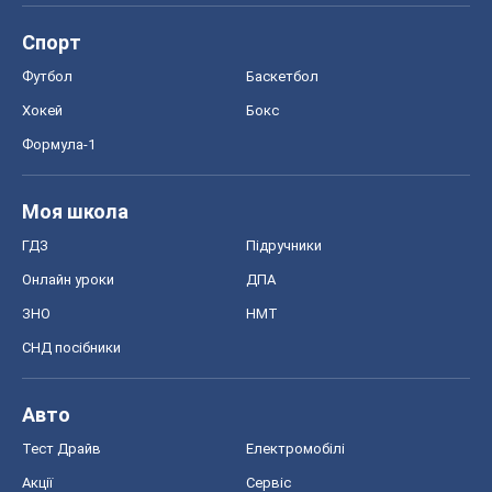
ГДЗ
Підручники
Онлайн уроки
ДПА
ЗНО
НМТ
СНД посібники
Авто
Тест Драйв
Електромобілі
Акції
Сервіс
Food Oboz
Рецепти
Напої
Дієти
Економіка