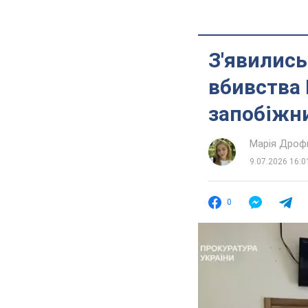
З'явились
вбивства 
запобіжни
Марія Дроф
9.07.2026 16:0
0