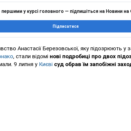
 першими у курсі головного — підпишіться на Новини на
Підписатися
ивство Анастасії Березовської, яку підозрюють у з
нако
, стали відомі
нові подробиці про двох під
мали. 9 липня у
Києві
суд обрав їм запобіжні захо