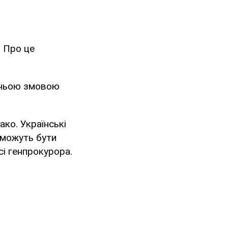
. Про це
дньою змовою
ко. Українські
 можуть бути
сі генпрокурора.