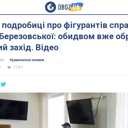
 подробиці про фігурантів спр
Березовської: обидвом вже об
й захід. Відео
ич
Кримінальні новини
1
11,9 т.