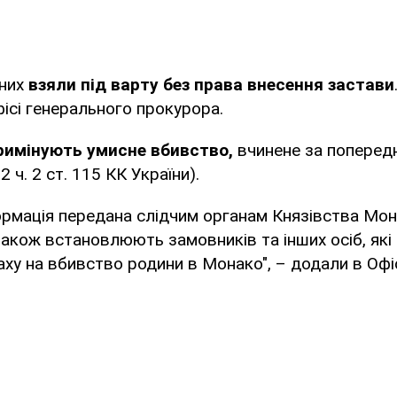
них
взяли під варту без права внесення застави
фісі генерального прокурора.
римінують умисне вбивство,
вчинене за попере
2 ч. 2 ст. 115 КК України).
ормація передана слідчим органам Князівства Мона
акож встановлюють замовників та інших осіб, які
аху на вбивство родини в Монако", – додали в Офі