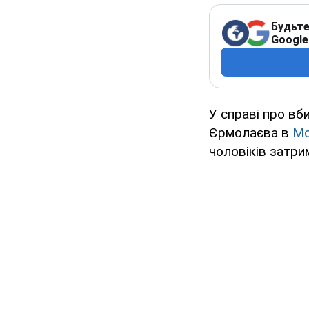
Будьте
Google
У справі про вб
Єрмолаєва в
Мо
чоловіків затри