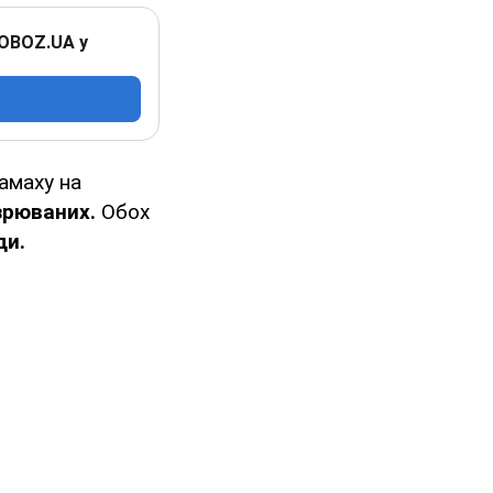
 OBOZ.UA у
амаху на
озрюваних.
Обох
ди.