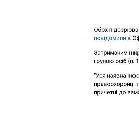
Обох підозрюва
повідомили
в О
Затриманим
інк
групою осіб (п. 1
"Уся наявна інф
правоохоронці т
причетні до зам