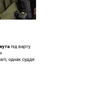
Реута
під варту
и
аті, однак суддя