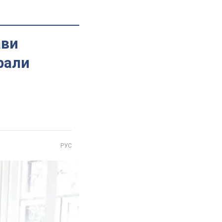
ави
рали
РУС