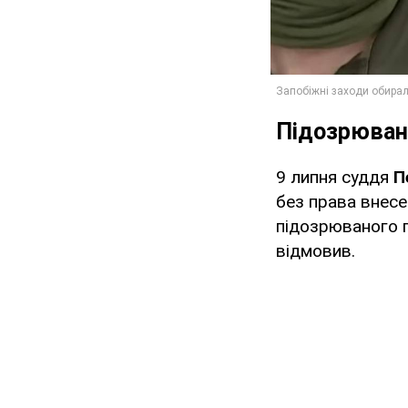
Підозрюван
9 липня суддя
П
без права внесе
підозрюваного п
відмовив.