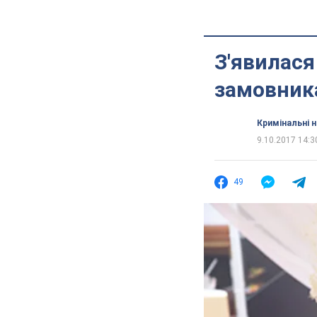
З'явилася
замовник
Кримінальні 
9.10.2017 14:3
49