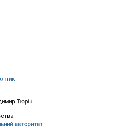
олітик
димир Тюрін.
вства
альний авторитет