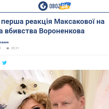
 перша реакція Максакової на
а вбивства Вороненкова
новини
0
85,9 т.