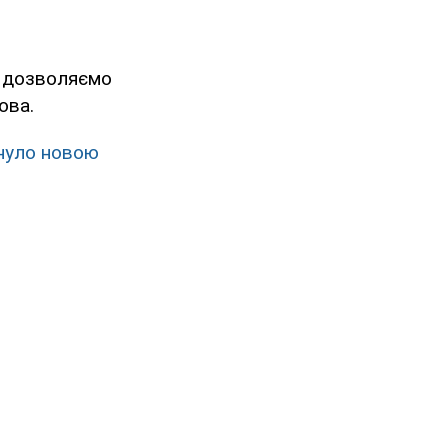
и дозволяємо
ова.
хнуло новою