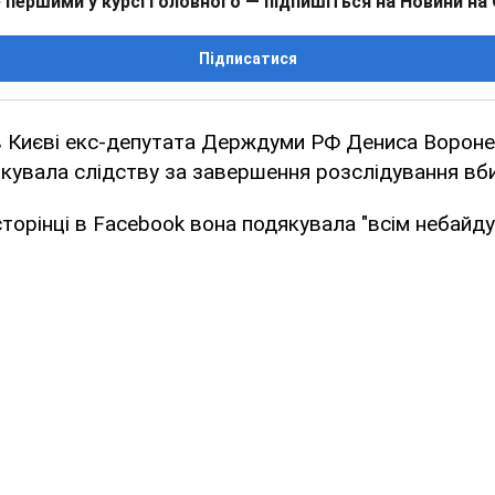
 першими у курсі головного — підпишіться на Новини на
Підписатися
в Києві екс-депутата Держдуми РФ Дениса Ворон
кувала слідству за завершення розслідування вб
сторінці в Facebook вона подякувала "всім небайд