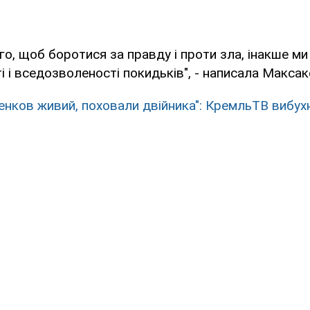
го, щоб боротися за правду і проти зла, інакше м
і і вседозволеності покидьків", - написала Максак
енков живий, поховали двійника": КремльТВ вибу