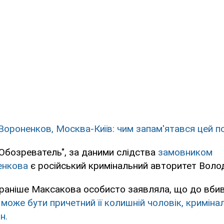
Вороненков, Москва-Київ: чим запам'ятався цей п
Обозреватель", за даними слідства
замовником
енкова
є російський кримінальний авторитет Воло
 раніше Максакова особисто заявляла, що до вби
 може бути причетний її колишній чоловік, кримін
н.