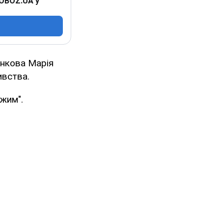
 OBOZ.UA у
енкова Марія
ивства.
ужим".