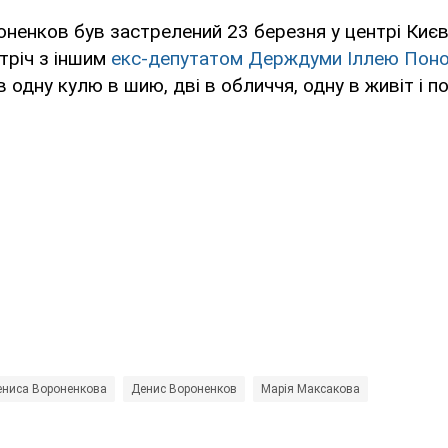
ненков був застрелений 23 березня у центрі Києв
тріч з іншим
екс-депутатом Держдуми Іллею Пон
одну кулю в шию, дві в обличчя, одну в живіт і по
ениса Вороненкова
Денис Вороненков
Марія Максакова