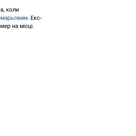
а, коли
омарьовим
. Екс-
мер на місці.