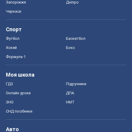
Запоріжжя
Дніпро
Черкаси
Спорт
Футбол
Баскетбол
Хокей
Бокс
Формула-1
Моя школа
ГДЗ
Підручники
Онлайн уроки
ДПА
ЗНО
НМТ
СНД посібники
Авто