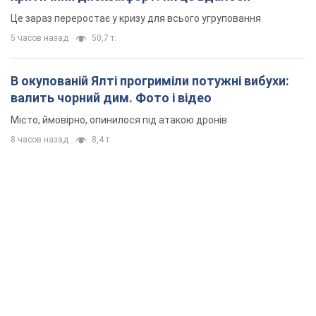
Це зараз переростає у кризу для всього угруповання
5 часов назад
50,7 т.
В окупованій Ялті прогриміли потужні вибухи:
валить чорний дим. Фото і відео
Місто, ймовірно, опинилося під атакою дронів
8 часов назад
8,4 т.