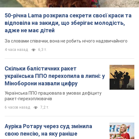
50-річна Lama розкрила секрети своєї краси та
відповіла на закиди, що зберігає молодість,
адже не має дітей
За словами співачки, вона не робить нічого надзвичайного
4 часа назад
6,3 т.
Скільки балістичних ракет
українська ППО перехопила в липні: у
Міноборони назвали цифру
Українська ППО працювала в умовах дефіциту
ракет-перехоплювачів
6 часов назад
7,2 т.
Ауріка Ротару через суд змінила
свою пенсію, на яку раніше