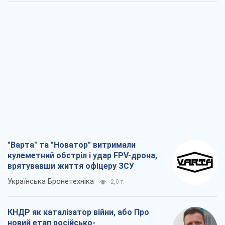
"Варта" та "Новатор" витримали
кулеметний обстріл і удар FPV-дрона,
врятувавши життя офіцеру ЗСУ
Українська Бронетехніка
2,0 т.
КНДР як каталізатор війни, або Про
новий етап російсько-