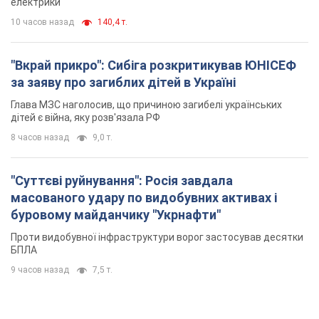
електрики
10 часов назад
140,4 т.
"Вкрай прикро": Сибіга розкритикував ЮНІСЕФ
за заяву про загиблих дітей в Україні
Глава МЗС наголосив, що причиною загибелі українських
дітей є війна, яку розв'язала РФ
8 часов назад
9,0 т.
"Суттєві руйнування": Росія завдала
масованого удару по видобувних активах і
буровому майданчику "Укрнафти"
Проти видобувної інфраструктури ворог застосував десятки
БПЛА
9 часов назад
7,5 т.