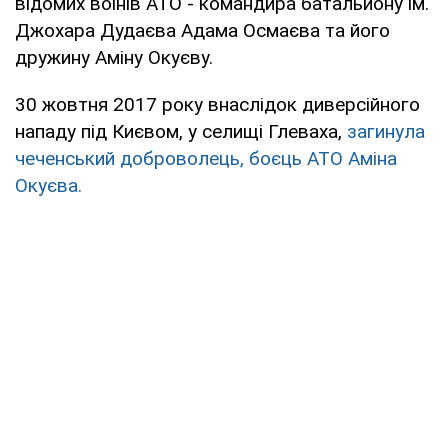
відомих воїнів АТО - командира батальйону ім.
Джохара Дудаєва Адама Осмаєва та його
дружину Аміну Окуєву.
30 жовтня 2017 року внаслідок диверсійного
нападу під Києвом, у селищі Глеваха,
загинула
чеченський доброволець, боєць АТО Аміна
Окуєва.