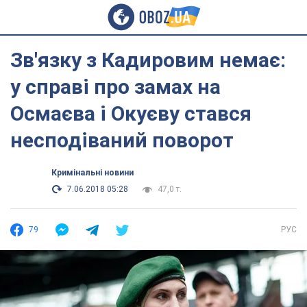
Зв'язку з Кадировим немає:
у справі про замах на
Осмаєва і Окуєву стався
несподіваний поворот
Кримінальні новини
7.06.2018 05:28
47,0 т.
79
РУС