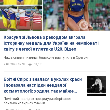
Красуня зі Львова з рекордом виграла
історичну медаль для України на чемпіонаті
світу з легкої атлетики U20. Відео
Наша співвітчизниця блискуче виступила в Орегоні
9.08.2026 09:32
68,0 т.
Брітні Спірс зізналася в уколах краси
і показала наслідки невдалої
косметології: ходила так майже
місяць
Помітний наслідок процедури зберігався
близько чотирьох тижнів