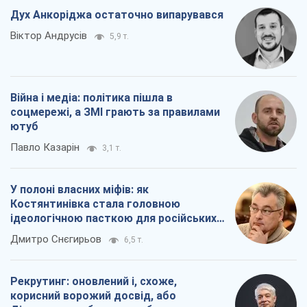
Дух Анкоріджа остаточно випарувався
Віктор Андрусів
5,9 т.
Війна і медіа: політика пішла в
соцмережі, а ЗМІ грають за правилами
ютуб
Павло Казарін
3,1 т.
У полоні власних міфів: як
Костянтинівка стала головною
ідеологічною пасткою для російських
окупантів
Дмитро Снєгирьов
6,5 т.
Рекрутинг: оновлений і, схоже,
корисний ворожий досвід, або