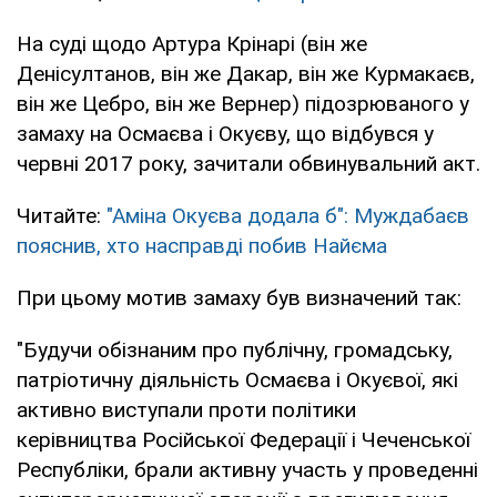
На суді щодо Артура Крінарі (він же
Денісултанов, він же Дакар, він же Курмакаєв,
він же Цебро, він же Вернер) підозрюваного у
замаху на Осмаєва і Окуєву, що відбувся у
червні 2017 року, зачитали обвинувальний акт.
Читайте:
"Аміна Окуєва додала б": Муждабаєв
пояснив, хто насправді побив Найєма
При цьому мотив замаху був визначений так:
"Будучи обізнаним про публічну, громадську,
патріотичну діяльність Осмаєва і Окуєвої, які
активно виступали проти політики
керівництва Російської Федерації і Чеченської
Республіки, брали активну участь у проведенні