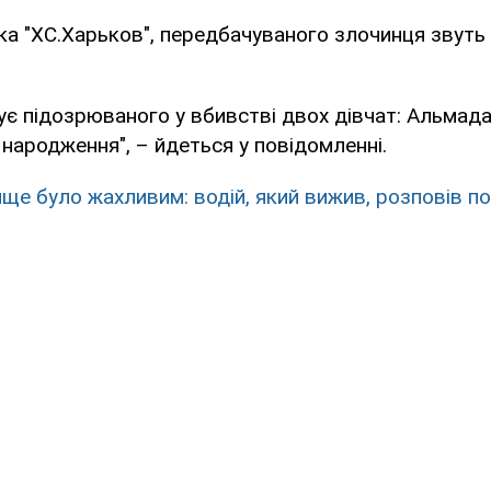
ка "ХС.Харьков", передбачуваного злочинця звуть
ує підозрюваного у вбивстві двох дівчат: Альмада
 народження", – йдеться у повідомленні.
ще було жахливим: водій, який вижив, розповів п