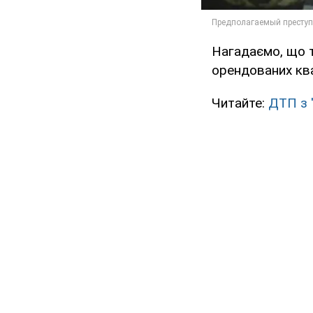
Нагадаємо, що ті
орендованих ква
Читайте:
ДТП з '