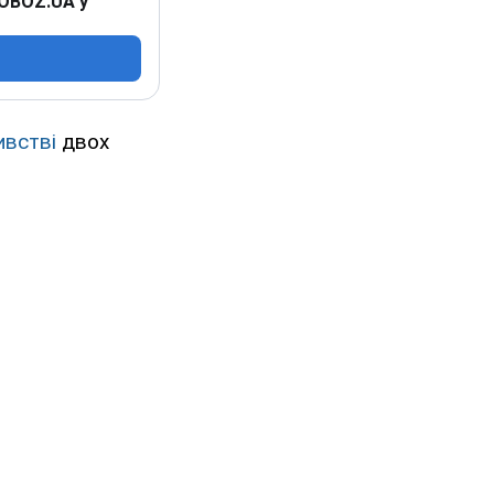
 OBOZ.UA у
ивстві
двох