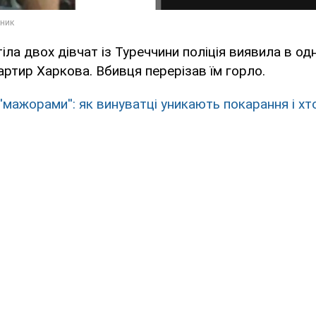
ла двох дівчат із Туреччини поліція виявила в одн
ртир Харкова. Вбивця перерізав їм горло.
'мажорами'': як винуватці уникають покарання і хт