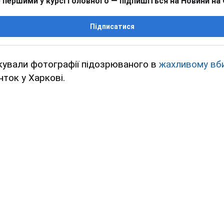
 першими у курсі головного — підпишіться на Новини на
Підписатися
кували фотографії підозрюваного в
жахливому вб
нток у Харкові.