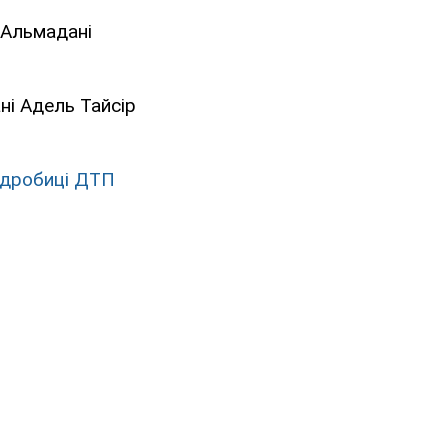
 Альмадані
ні Адель Тайсір
одробиці ДТП