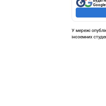
Будьте
Google
У мережі опублі
іноземних студе