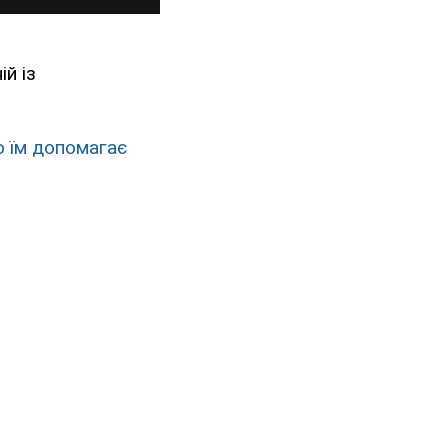
ій із
о їм допомагає