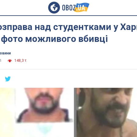
озправа над студентками у Хар
 фото можливого вбивці
новини
4
148,3 т.