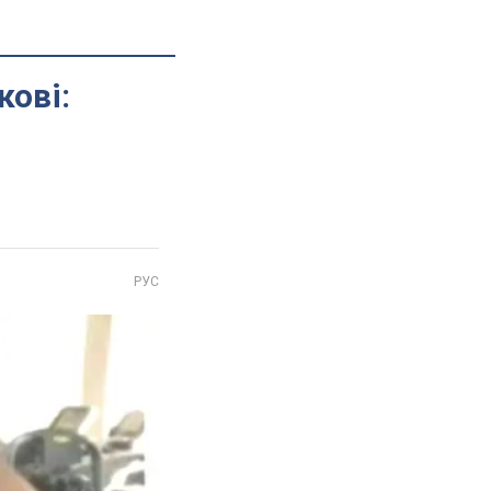
кові:
РУС