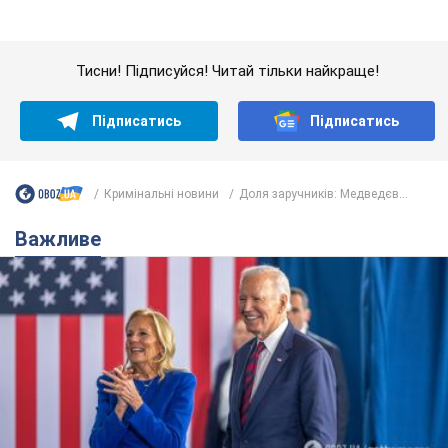
Дружина тяжкохворого Джо Байдена назвала
перший симптом, який сигналізував про його
"агресивний" рак
Спершу лікарі не надали цьому належної уваги
6.08.2026 12:46
16,0 т.
Відпустка Лесі Нікітюк у Карпатах
обернулася скандалом: чому ведучу
несправедливо захейтили