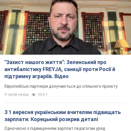
Європейські партнери долучаються до спільного проєкту
9 часов назад
65,6 т.
З 1 вересня українським вчителям підвищать
зарплати: Корецький розкрив деталі
Одночасно з підвищенням зарплат педагогам уряд
анонсував збільшення студентських стипендій
4 часа назад
3,2 т.
"Нам теж вони потрібні": Трамп відповів на
прохання Зеленського щодо передачі Україні
ракет для Patriot
Американські запаси окремих боєприпасів обмежені
4 часа назад
678