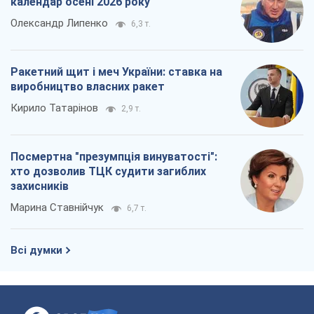
Марина Ставнійчук
6,7 т.
Всі думки
Про компанію
Команда
Правова інформація
Політика конфіденційності
Реклама на сайті
Документи
Редакційна політика
Журналісти OBOZ.UA на місці
подій
OBOZ.UA
Політика