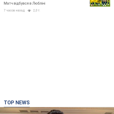
TOP NEWS
"Захист нашого життя": Зеленський про
антибалістику FREYJA, санкції проти Росії й
підтримку аграріїв. Відео