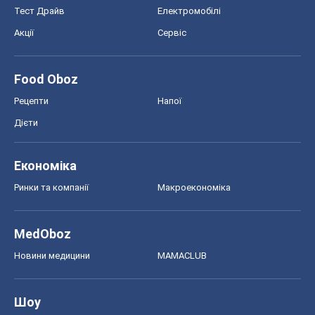
MedOboz
Новини медицини
MAMACLUB
Шоу
Афіша
Плітки
Краса
Мода
Жіночий журнал