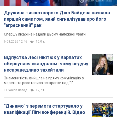
Знаменитість вийшла на пряму комунікацію в
мережі та розставила всі крапки над "і"
11 часов назад
12,7 т.
"Динамо" з перемоги стартувало у
кваліфікації Ліги конференцій. Відео
Матч відбувся в Любліні
7 часов назад
2,0 т.