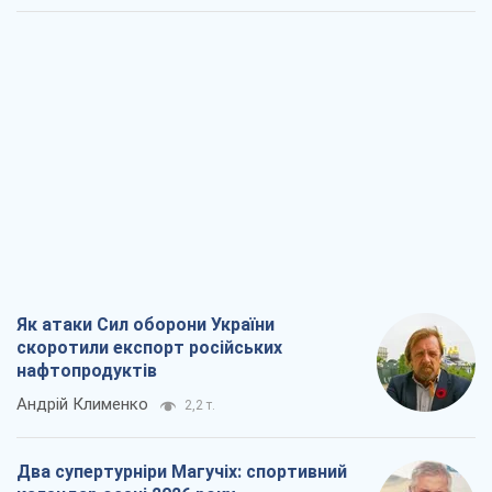
Як атаки Сил оборони України
скоротили експорт російських
нафтопродуктів
Андрій Клименко
2,2 т.
Два супертурніри Магучіх: спортивний
календар осені 2026 року
Олександр Липенко
6,3 т.
Ракетний щит і меч України: ставка на
виробництво власних ракет
Кирило Татарінов
2,9 т.
Посмертна "презумпція винуватості":
хто дозволив ТЦК судити загиблих
захисників