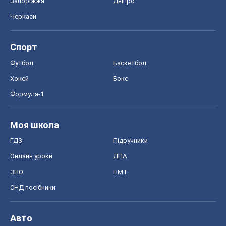
Онлайн уроки
ДПА
ЗНО
НМТ
СНД посібники
Авто
Тест Драйв
Електромобілі
Акції
Сервіс
Food Oboz
Рецепти
Напої
Дієти
Економіка
Ринки та компанії
Макроекономіка