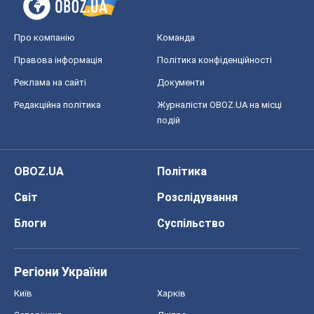
Світ
Розслідування
Блоги
Суспільство
Регіони України
Київ
Харків
Запоріжжя
Дніпро
Черкаси
Спорт
Футбол
Баскетбол
Хокей
Бокс
Формула-1
Моя школа
ГДЗ
Підручники