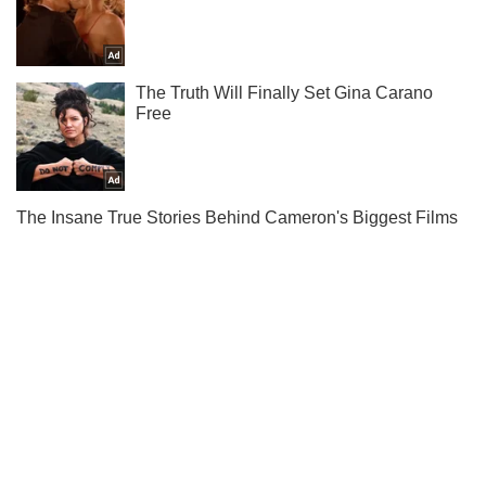
Тисни! Підписуйся! Читай тільки найкраще!
Підписатись
Підписатись
Кримінальні новини
Доля заручників: Медведєв...
Важливе