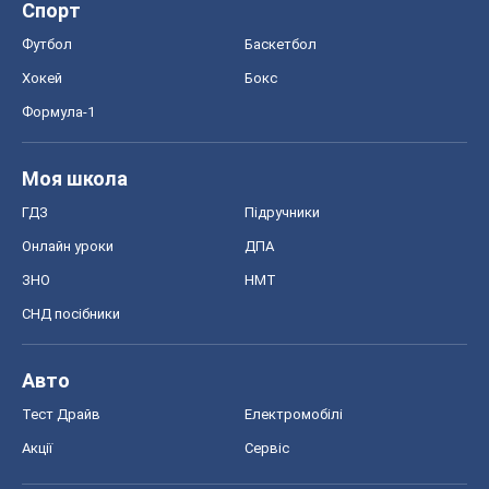
Спорт
Футбол
Баскетбол
Хокей
Бокс
Формула-1
Моя школа
ГДЗ
Підручники
Онлайн уроки
ДПА
ЗНО
НМТ
СНД посібники
Авто
Тест Драйв
Електромобілі
Акції
Сервіс