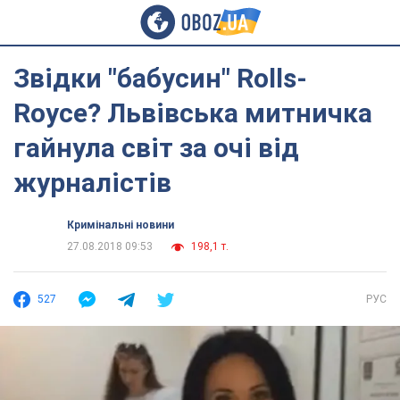
Звідки "бабусин" Rolls-
Royce? Львівська митничка
гайнула світ за очі від
журналістів
Кримінальні новини
27.08.2018 09:53
198,1 т.
527
РУС