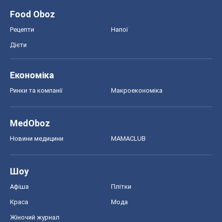
Food Oboz
Рецепти
Напої
Дієти
Економіка
Ринки та компанії
Макроекономіка
MedOboz
Новини медицини
MAMACLUB
Шоу
Афіша
Плітки
Краса
Мода
Жіночий журнал