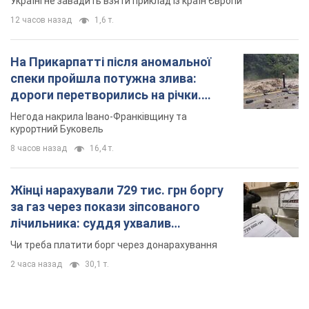
Україні не завадить взяти приклад із країн Європи
12 часов назад
1,6 т.
На Прикарпатті після аномальної
спеки пройшла потужна злива:
дороги перетворились на річки.
Відео
Негода накрила Івано-Франківщину та
курортний Буковель
8 часов назад
16,4 т.
Жінці нарахували 729 тис. грн боргу
за газ через покази зіпсованого
лічильника: суддя ухвалив
неочікуване рішення
Чи треба платити борг через донарахування
2 часа назад
30,1 т.