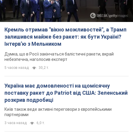
Кремль отримав "вікно можливостей", а Трамп
залишився майже без ракет: як бути Україні?
Інтерв’ю з Мельником
Думка, що в Росії закінчаться балістичні ракети, вкрай
небезпечна, наголосив експерт
5 часов назад
30,2 т.
Україна має домовленості на щомісячну
поставку ракет до Patriot від США: Зеленський
розкрив подробиці
Київ також веде активні переговори з європейськими
партнерами
3 часа назад
6,0 т.