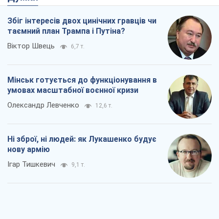
Збіг інтересів двох цинічних гравців чи
таємний план Трампа і Путіна?
Віктор Швець
6,7 т.
Мінськ готується до функціонування в
умовах масштабної воєнної кризи
Олександр Левченко
12,6 т.
Ні зброї, ні людей: як Лукашенко будує
нову армію
Ігар Тишкевич
9,1 т.