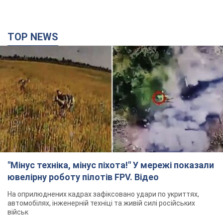
TOP NEWS
"Мінус техніка, мінус піхота!" У мережі показали
ювелірну роботу пілотів FPV. Відео
На оприлюднених кадрах зафіксовано удари по укриттях,
автомобілях, інженерній техніці та живій силі російських
військ