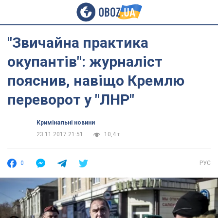
"Звичайна практика
окупантів": журналіст
пояснив, навіщо Кремлю
переворот у "ЛНР"
Кримінальні новини
23.11.2017 21:51
10,4 т.
0
РУС