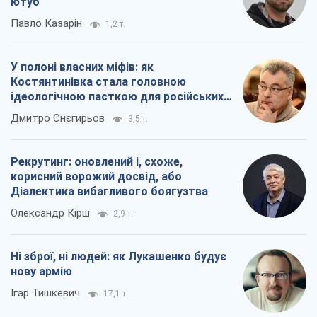
ютуб
Павло Казарін
1,2 т.
У полоні власних міфів: як
Костянтинівка стала головною
ідеологічною пасткою для російських
окупантів
Дмитро Снєгирьов
3,5 т.
Рекрутинг: оновлений і, схоже,
корисний ворожий досвід, або
Діалектика вибагливого боягузтва
Олександр Кірш
2,9 т.
Ні зброї, ні людей: як Лукашенко будує
нову армію
Ігар Тишкевич
17,1 т.