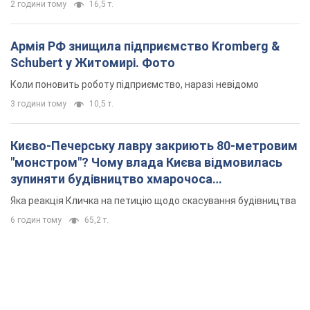
2 години тому
16,5 т.
Армія РФ знищила підприємство Kromberg &
Schubert у Житомирі. Фото
Коли поновить роботу підприємство, наразі невідомо
3 години тому
10,5 т.
Києво-Печерську лавру закриють 80-метровим
"монстром"? Чому влада Києва відмовилась
зупиняти будівництво хмарочоса
"московського вірянина"
Яка реакція Кличка на петицію щодо скасування будівництва
6 годин тому
65,2 т.