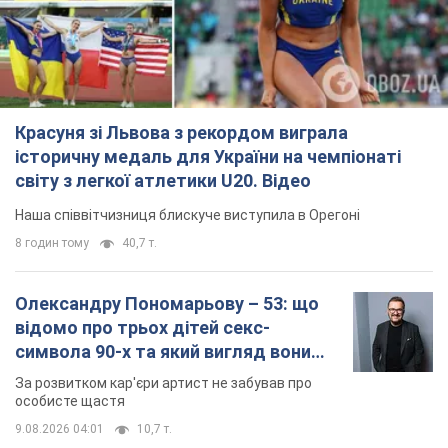
Красуня зі Львова з рекордом виграла
історичну медаль для України на чемпіонаті
світу з легкої атлетики U20. Відео
Наша співвітчизниця блискуче виступила в Орегоні
8 годин тому
40,7 т.
Олександру Пономарьову – 53: що
відомо про трьох дітей секс-
символа 90-х та який вигляд вони
мають
За розвитком кар'єри артист не забував про
особисте щастя
9.08.2026 04:01
10,7 т.