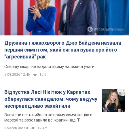
Дружина тяжкохворого Джо Байдена назвала
перший симптом, який сигналізував про його
"агресивний" рак
Спершу лікарі не надали цьому належної уваги
6.08.2026 12:46
15,6 т.
Відпустка Лесі Нікітюк у Карпатах
обернулася скандалом: чому ведучу
несправедливо захейтили
Знаменитість вийшла на пряму комунікацію в
мережі та розставила всі крапки над "і"
9 часов назад
12,4 т.