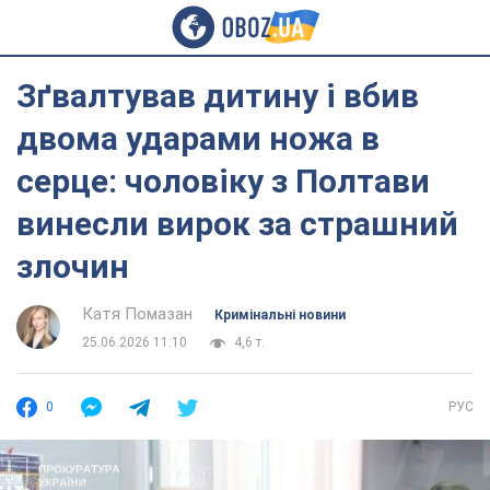
Зґвалтував дитину і вбив
двома ударами ножа в
серце: чоловіку з Полтави
винесли вирок за страшний
злочин
Катя Помазан
Кримінальні новини
25.06.2026 11:10
4,6 т.
0
РУС