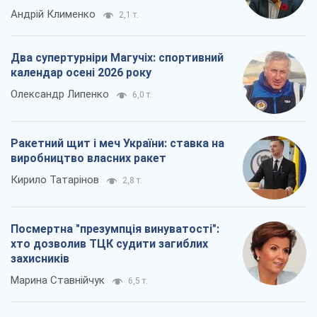
Андрій Клименко
2,1 т.
Два супертурніри Магучіх: спортивний
календар осені 2026 року
Олександр Липенко
6,0 т.
Ракетний щит і меч України: ставка на
виробництво власних ракет
Кирило Татарінов
2,8 т.
Посмертна "презумпція винуватості":
хто дозволив ТЦК судити загиблих
захисників
Марина Ставнійчук
6,5 т.