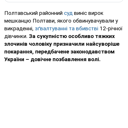
Полтавський районний
суд
виніс вирок
мешканцю Полтави, якого обвинувачували у
викраденні,
зґвалтуванні та вбивстві
12-річної
дівчинки.
За сукупністю особливо тяжких
злочинів чоловіку призначили найсуворіше
покарання, передбачене законодавством
України – довічне позбавлення волі.