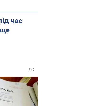
ід час
 ще
РУС