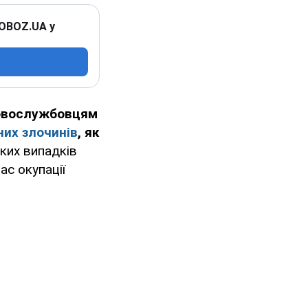
 OBOZ.UA у
ковослужбовцям
них злочинів
, як
аких випадків
ас окупації