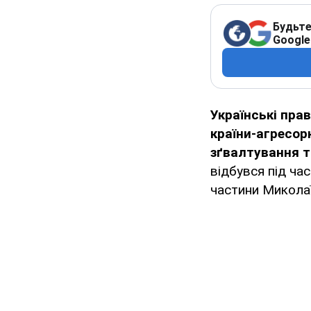
Будьте
Google
Українські пра
країни-агресор
зґвалтування 
відбувся під час
частини Микола