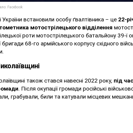
ії України встановили особу ґвалтівника – це
22-рі
тометника мотострілецького відділення
мотост
лецької роти мотострілецького батальйону 39-ї о
 бригади 68-го армійського корпусу східного війс
и.
Миколаївщині
лаївщині також стався навесні 2022 року,
під час
громади
. Після окупації громади російські військов
вали, грабували, били та катували місцевих мешкан