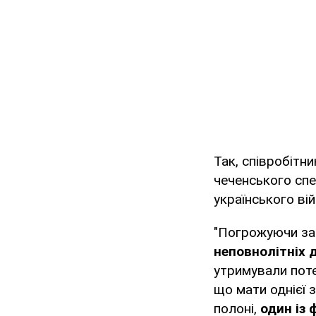
Так, співробітн
чеченського спе
українського ві
"Погрожуючи за
неповнолітніх д
утримували поте
що мати однієї 
полоні,
один із 