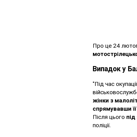
Про це 24 люто
мотострілецько
Випадок у Ба
"Під час окупац
військовослуж
жінки з малолі
спрямувавши її
Після цього
під
поліції.