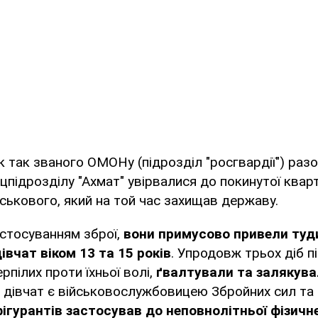
ик так званого ОМОНу (підрозділ "росгвардії") раз
цпідрозділу "Ахмат" увірвалися до покинутої квар
йськового, який на той час захищав державу.
стосуванням зброї,
вони примусово привели туд
івчат віком 13 та 15 років
. Упродовж трьох діб п
рпілих проти їхньої волі,
ґвалтували та залякув
з дівчат є військовослужбовицею Збройних сил та
фігурантів застосував до неповнолітньої фізичн