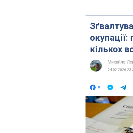
Зґвалтува
окупації:
кількох в
Михайло Ле
24.02.2026 23:
0