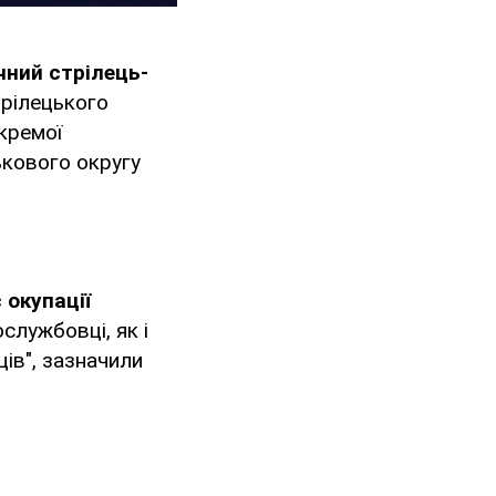
чний стрілець-
рілецького
кремої
ькового округу
 окупації
ослужбовці, як і
ців", зазначили