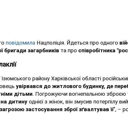
го
повідомила
Нацполіція. Йдеться про одного
вій
ї бригади загарбників
та про
співробітника "рос
лаклії
ії Ізюмського району Харківської області російськи
бовець
увірвався до житлового будинку, де пере
тніми дітьми
. Погрожуючи вогнепальною зброєю 
 на дитину
однієї з жінок, він змусив потерпілу ви
 загрозою застосування зброї зґвалтував її
", – р