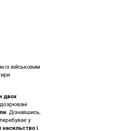
ом із військовим
тири
и двох
ідозрювані
али
. Дізнавшись,
 перебуває у
е насильство і