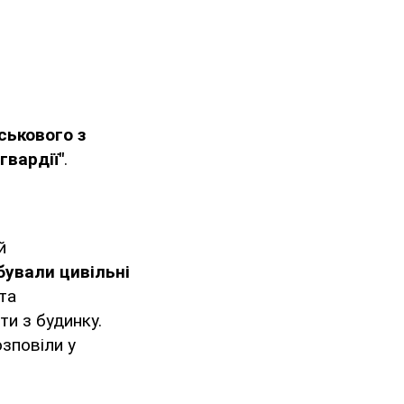
ськового з
гвардії"
.
й
бували цивільні
та
йти з будинку.
озповіли у