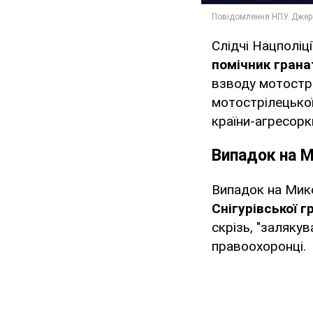
Слідчі Нацполіц
помічник грана
взводу мотострі
мотострілецької
країни-агресорк
Випадок на 
Випадок на Мико
Снігурівської 
скрізь, "заляку
правоохоронці.