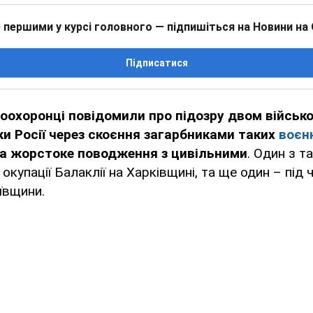
 першими у курсі головного — підпишіться на Новини на
Підписатися
воохоронці повідомили про підозру двом війсь
ки Росії через скоєння загарбниками таких
воєн
та жорстоке поводження з цивільними
. Один з т
 окупації Балаклії на Харківщині, та ще один – під ч
ївщини.