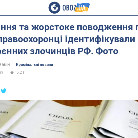
ння та жорстоке поводження п
 правоохоронці ідентифікували
оєнних злочинців РФ. Фото
вакін
Кримінальні новини
39
5,2 т.