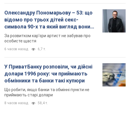
Олександру Пономарьову – 53: що
відомо про трьох дітей секс-
символа 90-х та який вигляд вони
мають
За розвитком кар'єри артист не забував про
особисте щастя
6 часов назад
6,7 т.
У ПриватБанку розповіли, чи дійсні
долари 1996 року: чи приймають
обмінники та банки такі купюри
Що робити, якщо банки та обмінні пункти не
приймають старі долари
8 часов назад
58,4 т.