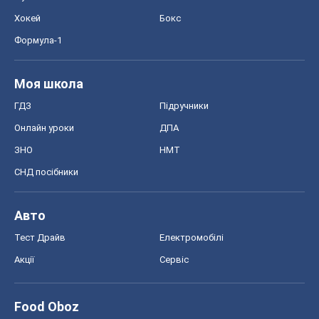
Хокей
Бокс
Формула-1
Моя школа
ГДЗ
Підручники
Онлайн уроки
ДПА
ЗНО
НМТ
СНД посібники
Авто
Тест Драйв
Електромобілі
Акції
Сервіс
Food Oboz