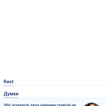
Rest
Думки
Збіг інтересів двох цинічних гравців чи