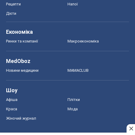
Рецепти
Напої
Дієти
Економіка
Ринки та компанії
Макроекономіка
MedOboz
Новини медицини
MAMACLUB
Шоу
Афіша
Плітки
Краса
Мода
Жіночий журнал